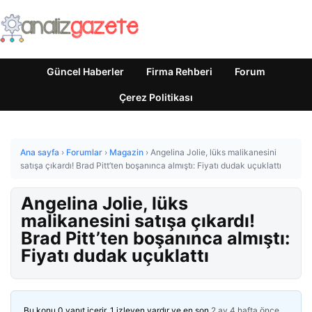
Güncel Haberler
Firma Rehberi
Forum
Çerez Politikası
Ana sayfa
›
Forumlar
›
Magazin
›
Angelina Jolie, lüks malikanesini
satışa çıkardı! Brad Pitt’ten boşanınca almıştı: Fiyatı dudak uçuklattı
Angelina Jolie, lüks
malikanesini satışa çıkardı!
Brad Pitt’ten boşanınca almıştı:
Fiyatı dudak uçuklattı
Bu konu 0 yanıt içerir, 1 izleyen vardır ve en son
2 ay 4 hafta önce