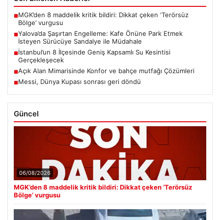
MGK’den 8 maddelik kritik bildiri: Dikkat çeken ‘Terörsüz
■
Bölge’ vurgusu
Yalova’da Şaşırtan Engelleme: Kafe Önüne Park Etmek
■
İsteyen Sürücüye Sandalye ile Müdahale
İstanbul’un 8 İlçesinde Geniş Kapsamlı Su Kesintisi
■
Gerçekleşecek
Açık Alan Mimarisinde Konfor ve bahçe mutfağı Çözümleri
■
Messi, Dünya Kupası sonrası geri döndü
■
Güncel
06/08/2026
MGK’den 8 maddelik kritik bildiri: Dikkat çeken ‘Terörsüz
Bölge’ vurgusu