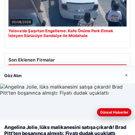
05/08/2026
Yalova’da Şaşırtan Engelleme: Kafe Önüne Park Etmek
İsteyen Sürücüye Sandalye ile Müdahale
Son Eklenen Firmalar
Cengiz Sigorta
×
Göz Atın
23/06/2026
Web sitemizi nasıl kullandığınızı daha iyi anlayabilmek,
Güncel Haberler
deneyiminizi kişiselleştirmek ve geliştirmek amacıyla çerezler
kullanıyoruz.
Çerez Politikamız
Angelina Jolie, lüks malikanesini satışa çıkardı! Brad
© 2026 Analiz Gazete – Güncel Haberler
Pitt’ten boşanınca almıştı: Fiyatı dudak uçuklattı
Reddet
Kabul Et