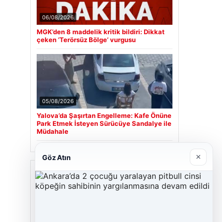
06/08/2026
MGK’den 8 maddelik kritik bildiri: Dikkat
çeken ‘Terörsüz Bölge’ vurgusu
05/08/2026
Yalova’da Şaşırtan Engelleme: Kafe Önüne
Park Etmek İsteyen Sürücüye Sandalye ile
Müdahale
×
Göz Atın
Son Eklenen Firmalar
Cengiz Sigorta
23/06/2026