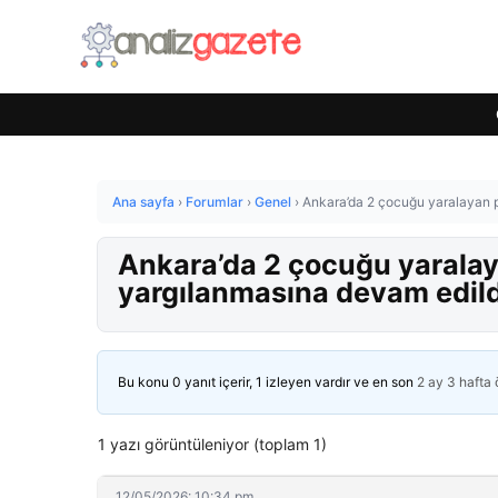
Ana sayfa
›
Forumlar
›
Genel
›
Ankara’da 2 çocuğu yaralayan pi
Ankara’da 2 çocuğu yaralaya
yargılanmasına devam edild
Bu konu 0 yanıt içerir, 1 izleyen vardır ve en son
2 ay 3 hafta
1 yazı görüntüleniyor (toplam 1)
12/05/2026: 10:34 pm