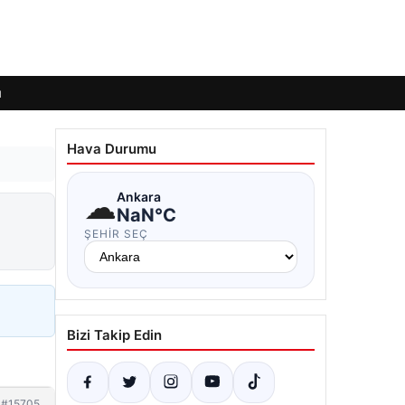
ı
Hava Durumu
☁
Ankara
NaN°C
ŞEHIR SEÇ
Bizi Takip Edin
#15705