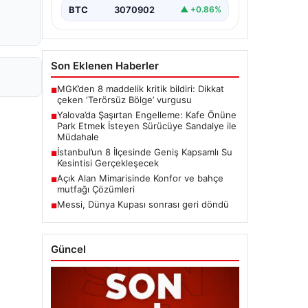
BTC
3070902
▲ +0.86%
Son Eklenen Haberler
MGK’den 8 maddelik kritik bildiri: Dikkat
■
çeken ‘Terörsüz Bölge’ vurgusu
Yalova’da Şaşırtan Engelleme: Kafe Önüne
■
Park Etmek İsteyen Sürücüye Sandalye ile
Müdahale
İstanbul’un 8 İlçesinde Geniş Kapsamlı Su
■
Kesintisi Gerçekleşecek
Açık Alan Mimarisinde Konfor ve bahçe
■
mutfağı Çözümleri
Messi, Dünya Kupası sonrası geri döndü
■
Güncel