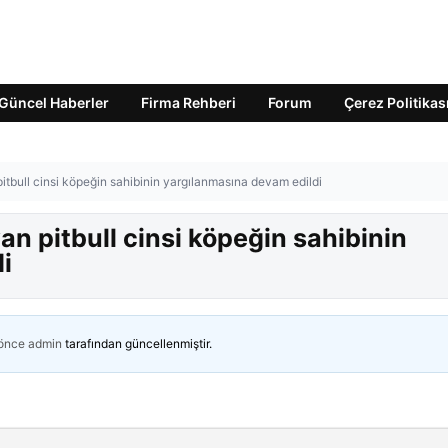
Güncel Haberler
Firma Rehberi
Forum
Çerez Politikas
tbull cinsi köpeğin sahibinin yargılanmasına devam edildi
n pitbull cinsi köpeğin sahibinin
i
 önce
admin
tarafından güncellenmiştir.