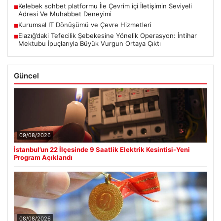
Kelebek sohbet platformu İle Çevrim içi İletişimin Seviyeli
■
Adresi Ve Muhabbet Deneyimi
Kurumsal IT Dönüşümü ve Çevre Hizmetleri
■
Elazığ’daki Tefecilik Şebekesine Yönelik Operasyon: İntihar
■
Mektubu İpuçlarıyla Büyük Vurgun Ortaya Çıktı
Güncel
09/08/2026
İstanbul’un 22 İlçesinde 9 Saatlik Elektrik Kesintisi-Yeni
Program Açıklandı
08/08/2026