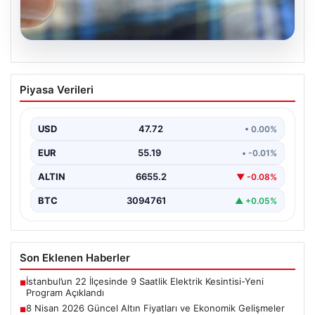
08.08.2026
8 Nisan 2026 Güncel Altın Fiyatları ve
Piyasa Verileri
Ekonomik Gelişmeler
Altın piyasasında yaşanan son gelişmeler, uluslararası
jeopolitik gelişmelerle birlikte ekonomik verilerin de
USD
47.72
• 0.00%
etkisiyle hareketlilik…
EUR
55.19
• -0.01%
ALTIN
6655.2
▼ -0.08%
BTC
3094761
▲ +0.05%
Son Eklenen Haberler
İstanbul’un 22 İlçesinde 9 Saatlik Elektrik Kesintisi-Yeni
■
Program Açıklandı
8 Nisan 2026 Güncel Altın Fiyatları ve Ekonomik Gelişmeler
■