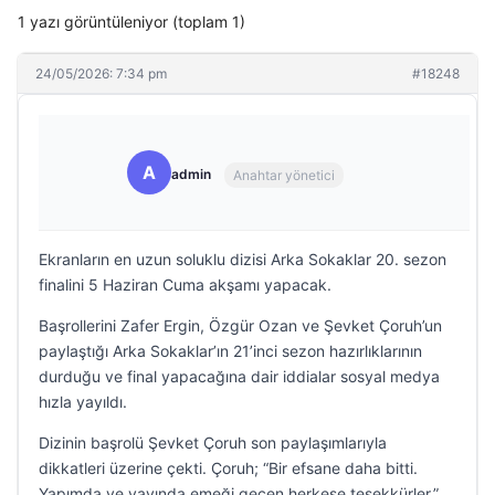
1 yazı görüntüleniyor (toplam 1)
24/05/2026: 7:34 pm
#18248
A
admin
Anahtar yönetici
Ekranların en uzun soluklu dizisi Arka Sokaklar 20. sezon
finalini 5 Haziran Cuma akşamı yapacak.
Başrollerini Zafer Ergin, Özgür Ozan ve Şevket Çoruh’un
paylaştığı Arka Sokaklar’ın 21’inci sezon hazırlıklarının
durduğu ve final yapacağına dair iddialar sosyal medya
hızla yayıldı.
Dizinin başrolü Şevket Çoruh son paylaşımlarıyla
dikkatleri üzerine çekti. Çoruh; “Bir efsane daha bitti.
Yapımda ve yayında emeği geçen herkese teşekkürler.”