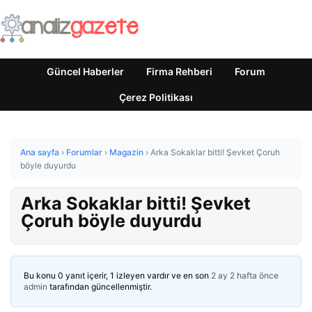
Güncel Haberler
Firma Rehberi
Forum
Çerez Politikası
Ana sayfa
›
Forumlar
›
Magazin
›
Arka Sokaklar bitti! Şevket Çoruh
böyle duyurdu
Arka Sokaklar bitti! Şevket
Çoruh böyle duyurdu
Bu konu 0 yanıt içerir, 1 izleyen vardır ve en son
2 ay 2 hafta önce
admin
tarafından güncellenmiştir.