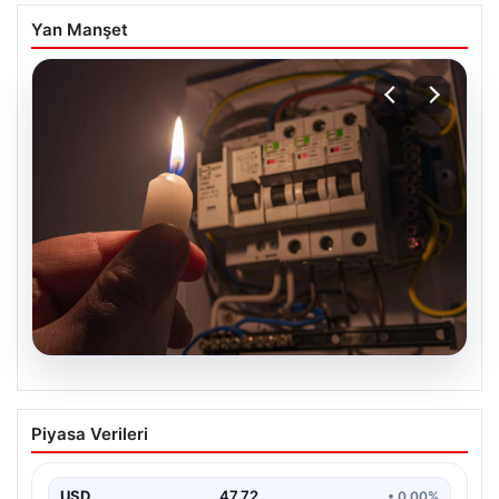
Yan Manşet
09.08.2026
İstanbul’un 22 İlçesinde 9 Saatlik
Piyasa Verileri
Elektrik Kesintisi-Yeni Program
Açıklandı
USD
47.72
• 0.00%