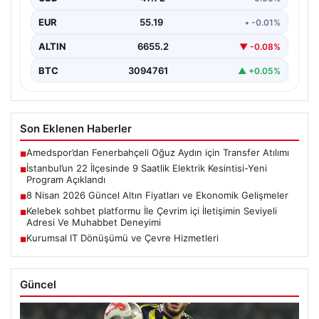
İstanbul genelinde altyapı çalışmaları ve bakım
faaliyetleri kapsamında önemli bir enerji kesinti süreci
EUR
55.19
• -0.01%
başlatıldı.…
ALTIN
6655.2
▼ -0.08%
BTC
3094761
▲ +0.05%
Son Eklenen Haberler
Amedspor’dan Fenerbahçeli Oğuz Aydın için Transfer Atılımı
■
İstanbul’un 22 İlçesinde 9 Saatlik Elektrik Kesintisi-Yeni
■
Program Açıklandı
8 Nisan 2026 Güncel Altın Fiyatları ve Ekonomik Gelişmeler
■
Kelebek sohbet platformu İle Çevrim içi İletişimin Seviyeli
■
Adresi Ve Muhabbet Deneyimi
Kurumsal IT Dönüşümü ve Çevre Hizmetleri
■
Güncel