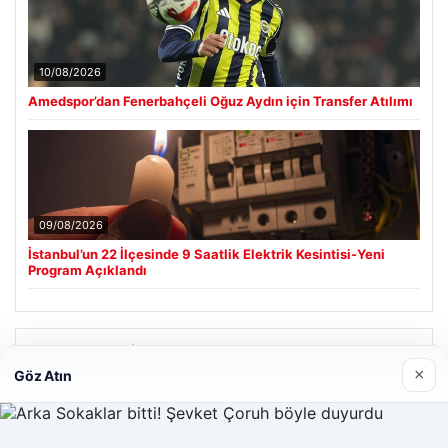
10/08/2026
Amedspor’dan Fenerbahçeli Oğuz Aydın için Transfer Atılımı
09/08/2026
İstanbul’un 22 İlçesinde 9 Saatlik Elektrik Kesintisi-Yeni
Program Açıklandı
Son Eklenen Firmalar
×
Göz Atın
Cengiz Sigorta
23/06/2026