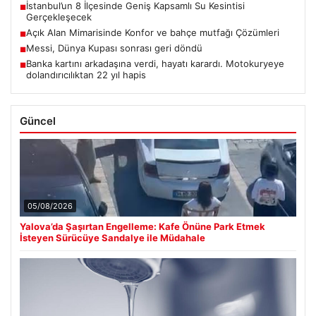
İstanbul’un 8 İlçesinde Geniş Kapsamlı Su Kesintisi
■
Gerçekleşecek
Açık Alan Mimarisinde Konfor ve bahçe mutfağı Çözümleri
■
Messi, Dünya Kupası sonrası geri döndü
■
Banka kartını arkadaşına verdi, hayatı karardı. Motokuryeye
■
dolandırıcılıktan 22 yıl hapis
Güncel
05/08/2026
Yalova’da Şaşırtan Engelleme: Kafe Önüne Park Etmek
İsteyen Sürücüye Sandalye ile Müdahale