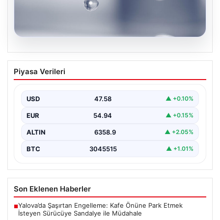
04.08.2026
İstanbul’un 8 İlçesinde Geniş Kapsamlı
Piyasa Verileri
Su Kesintisi Gerçekleşecek
İstanbul Su ve Kanalizasyon İdaresi (İSKİ), 5 Ağustos'ta
önemli altyapı yenileme çalışmaları kapsamında şehrin…
USD
47.58
▲ +0.10%
EUR
54.94
▲ +0.15%
ALTIN
6358.9
▲ +2.05%
BTC
3045515
▲ +1.01%
Son Eklenen Haberler
Yalova’da Şaşırtan Engelleme: Kafe Önüne Park Etmek
■
İsteyen Sürücüye Sandalye ile Müdahale