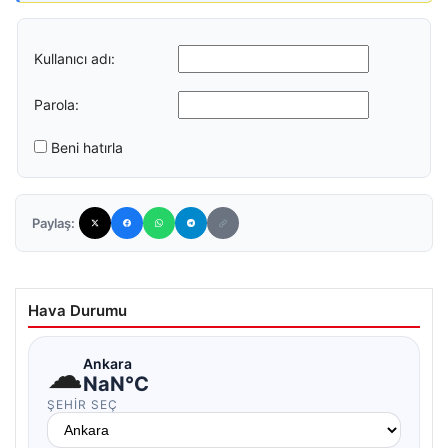
Kullanıcı adı:
Parola:
Beni hatırla
Paylaş:
Hava Durumu
☁
Ankara
NaN°C
ŞEHIR SEÇ