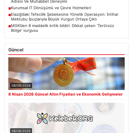
Adresi Ve Muhabbet Deneyimi
Kurumsal IT Dönüşümü ve Çevre Hizmetleri
■
Elazığ’daki Tefecilik Şebekesine Yönelik Operasyon: İntihar
■
Mektubu İpuçlarıyla Büyük Vurgun Ortaya Çıktı
MGK’den 8 maddelik kritik bildiri: Dikkat çeken ‘Terörsüz
■
Bölge’ vurgusu
Güncel
08/08/2026
8 Nisan 2026 Güncel Altın Fiyatları ve Ekonomik Gelişmeler
08/08/2026