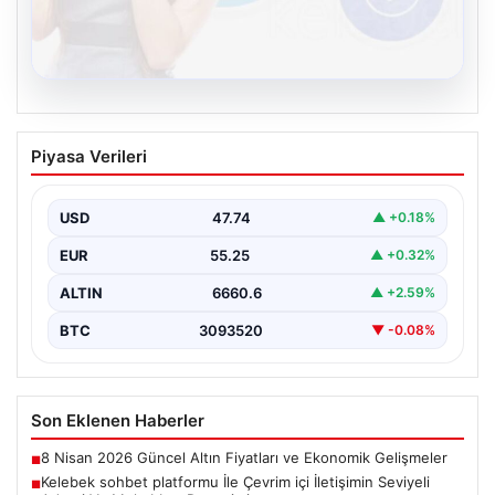
08.08.2026
Kelebek sohbet platformu İle Çevrim içi
Piyasa Verileri
İletişimin Seviyeli Adresi Ve Muhabbet
Deneyimi
USD
47.74
▲ +0.18%
İnternet ortamında insanların seviyeli bir şekilde irtibat
kurması ciddi bir değer taşımaktadır. Günümüzde
EUR
55.25
▲ +0.32%
çeşitli…
ALTIN
6660.6
▲ +2.59%
BTC
3093520
▼ -0.08%
Son Eklenen Haberler
8 Nisan 2026 Güncel Altın Fiyatları ve Ekonomik Gelişmeler
■
Kelebek sohbet platformu İle Çevrim içi İletişimin Seviyeli
■