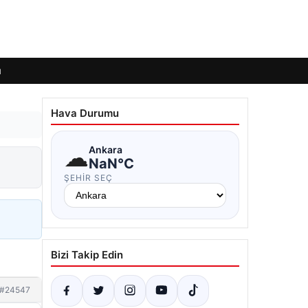
ı
Hava Durumu
☁
Ankara
NaN°C
ŞEHIR SEÇ
Bizi Takip Edin
#24547