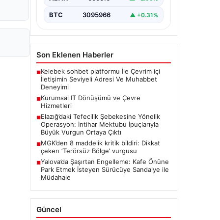
BTC
3095966
▲ +0.31%
Son Eklenen Haberler
Kelebek sohbet platformu İle Çevrim içi
■
İletişimin Seviyeli Adresi Ve Muhabbet
Deneyimi
Kurumsal IT Dönüşümü ve Çevre
■
Hizmetleri
Elazığ’daki Tefecilik Şebekesine Yönelik
■
Operasyon: İntihar Mektubu İpuçlarıyla
Büyük Vurgun Ortaya Çıktı
MGK’den 8 maddelik kritik bildiri: Dikkat
■
çeken ‘Terörsüz Bölge’ vurgusu
Yalova’da Şaşırtan Engelleme: Kafe Önüne
■
Park Etmek İsteyen Sürücüye Sandalye ile
Müdahale
Güncel