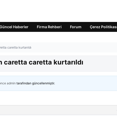
Güncel Haberler
Firma Rehberi
Forum
Çerez Politikas
tta caretta kurtarıldı
 caretta caretta kurtarıldı
 önce
admin
tarafından güncellenmiştir.