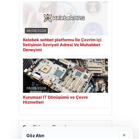
08/08/2026
Kelebek sohbet platformu İle Çevrim içi
İletişimin Seviyeli Adresi Ve Muhabbet
Deneyimi
08/08/2026
Kurumsal IT Dönüşümü ve Çevre
Hizmetleri
Son Eklenen Firmalar
×
Göz Atın