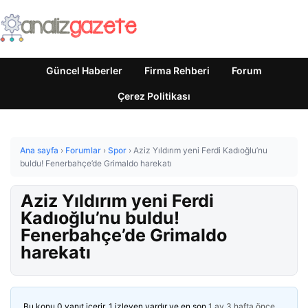
Güncel Haberler
Firma Rehberi
Forum
Çerez Politikası
Ana sayfa
›
Forumlar
›
Spor
›
Aziz Yıldırım yeni Ferdi Kadıoğlu’nu
buldu! Fenerbahçe’de Grimaldo harekatı
Aziz Yıldırım yeni Ferdi
Kadıoğlu’nu buldu!
Fenerbahçe’de Grimaldo
harekatı
Bu konu 0 yanıt içerir, 1 izleyen vardır ve en son
1 ay 3 hafta önce