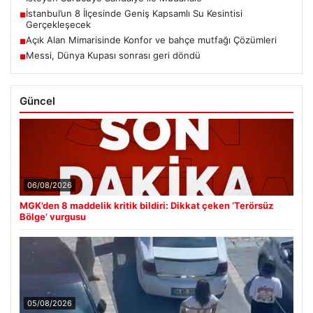
İstanbul’un 8 İlçesinde Geniş Kapsamlı Su Kesintisi
■
Gerçekleşecek
Açık Alan Mimarisinde Konfor ve bahçe mutfağı Çözümleri
■
Messi, Dünya Kupası sonrası geri döndü
■
Güncel
06/08/2026
MGK’den 8 maddelik kritik bildiri: Dikkat çeken ‘Terörsüz
Bölge’ vurgusu
05/08/2026