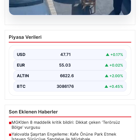
05.08.2026
Yalova’da Şaşırtan Engelleme: Kafe
Piyasa Verileri
Önüne Park Etmek İsteyen Sürücüye
Sandalye ile Müdahale
USD
47.71
▲ +0.17%
Yalova'da yaşanan sıra dışı bir olay, gündeme damgasını
vurdu. Adnan Menderes Mahallesi Ufuk Sokak'ta…
EUR
55.03
▲ +0.02%
ALTIN
6622.6
▲ +2.00%
BTC
3086176
▲ +0.45%
Son Eklenen Haberler
MGK’den 8 maddelik kritik bildiri: Dikkat çeken ‘Terörsüz
■
Bölge’ vurgusu
Yalova’da Şaşırtan Engelleme: Kafe Önüne Park Etmek
■
İsteyen Sürücüye Sandalye ile Müdahale