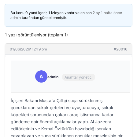
Bu konu 0 yanıt içerir, 1 izleyen vardır ve en son
2 ay 1 hafta önce
admin
tarafından güncellenmiştir.
1 yazı görüntüleniyor (toplam 1)
01/06/2026: 12:19 pm
#20016
A
admin
Anahtar yönetici
İçişleri Bakanı Mustafa Çiftçi suça sürüklenmiş
çocuklardan sokak çeteleri ve uyuşturucuya, sokak
köpekleri sorunundan çakarlı araç istismarına kadar
gündeme dair önemli açıklamalar yaptı. Al Jazeera
editörlerinin ve Kemal Öztürk’ün hazırladığı soruları
cevaplayan ve suça sürüklenen çocuklar meselesinin bir