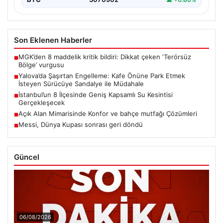
Son Eklenen Haberler
MGK’den 8 maddelik kritik bildiri: Dikkat çeken ‘Terörsüz
■
Bölge’ vurgusu
Yalova’da Şaşırtan Engelleme: Kafe Önüne Park Etmek
■
İsteyen Sürücüye Sandalye ile Müdahale
İstanbul’un 8 İlçesinde Geniş Kapsamlı Su Kesintisi
■
Gerçekleşecek
Açık Alan Mimarisinde Konfor ve bahçe mutfağı Çözümleri
■
Messi, Dünya Kupası sonrası geri döndü
■
Güncel
06/08/2026