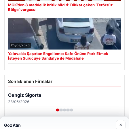
MGK’den 8 maddelik kritik bildiri: Dikkat çeken ‘Terörsüz
Bölge’ vurgusu
05/08/2026
Yalova’da Şaşırtan Engelleme: Kafe Önüne Park Etmek
İsteyen Sürücüye Sandalye ile Müdahale
Son Eklenen Firmalar
Cengiz Sigorta
23/06/2026
×
Göz Atın