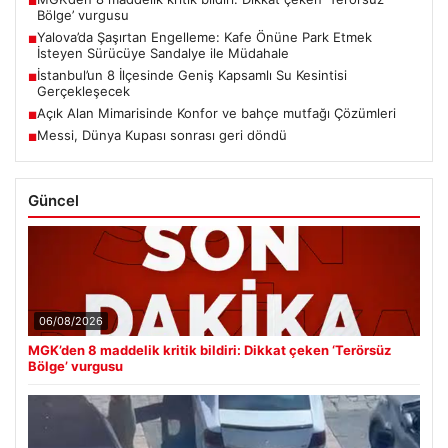
■
Bölge’ vurgusu
Yalova’da Şaşırtan Engelleme: Kafe Önüne Park Etmek
■
İsteyen Sürücüye Sandalye ile Müdahale
İstanbul’un 8 İlçesinde Geniş Kapsamlı Su Kesintisi
■
Gerçekleşecek
Açık Alan Mimarisinde Konfor ve bahçe mutfağı Çözümleri
■
Messi, Dünya Kupası sonrası geri döndü
■
Güncel
06/08/2026
MGK’den 8 maddelik kritik bildiri: Dikkat çeken ‘Terörsüz
Bölge’ vurgusu