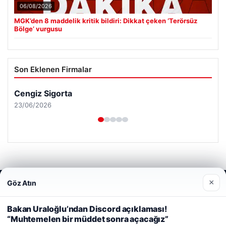
06/08/2026
MGK’den 8 maddelik kritik bildiri: Dikkat çeken ‘Terörsüz
Bölge’ vurgusu
Son Eklenen Firmalar
Cengiz Sigorta
23/06/2026
×
Göz Atın
Web sitemizi nasıl kullandığınızı daha iyi anlayabilmek,
© 2026 Analiz Gazete – Güncel Haberler
deneyiminizi kişiselleştirmek ve geliştirmek amacıyla çerezler
Tercüme Bürosu
|
Malta Dil Okulu
|
lemagrup.com.tr
kullanıyoruz.
Çerez Politikamız
Bakan Uraloğlu’ndan Discord açıklaması!
riş
rt
rt
rt
 escort
 escort
 escort
cort
 İzle
 escort
 escort
 escort
s giriş
er escort
scort
cio
lkalı escort
stanbul escort
“Muhtemelen bir müddet sonra açacağız”
Reddet
Kabul Et