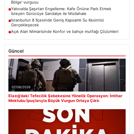
Bölge’ vurgusu
Yalova’da Şaşırtan Engelleme: Kafe Önüne Park Etmek
■
İsteyen Sürücüye Sandalye ile Müdahale
İstanbul’un 8 İlçesinde Geniş Kapsamlı Su Kesintisi
■
Gerçekleşecek
Açık Alan Mimarisinde Konfor ve bahçe mutfağı Çözümleri
■
Güncel
07/08/2026
Elazığ’daki Tefecilik Şebekesine Yönelik Operasyon: İntihar
Mektubu İpuçlarıyla Büyük Vurgun Ortaya Çıktı