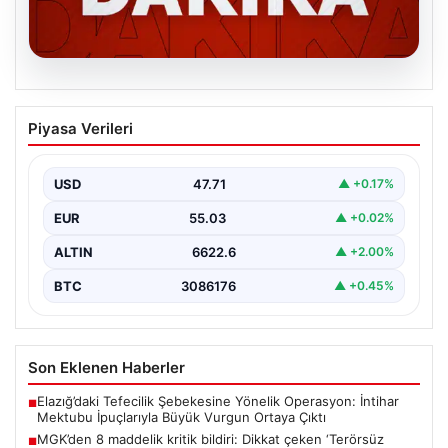
06.08.2026
MGK’den 8 maddelik kritik bildiri: Dikkat
Piyasa Verileri
çeken ‘Terörsüz Bölge’ vurgusu
USD
47.71
▲ +0.17%
EUR
55.03
▲ +0.02%
ALTIN
6622.6
▲ +2.00%
BTC
3086176
▲ +0.45%
Son Eklenen Haberler
Elazığ’daki Tefecilik Şebekesine Yönelik Operasyon: İntihar
■
Mektubu İpuçlarıyla Büyük Vurgun Ortaya Çıktı
MGK’den 8 maddelik kritik bildiri: Dikkat çeken ‘Terörsüz
■