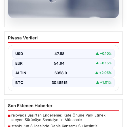
04.08.2026
İstanbul’un 8 İlçesinde Geniş Kapsamlı
Piyasa Verileri
Su Kesintisi Gerçekleşecek
İstanbul Su ve Kanalizasyon İdaresi (İSKİ), 5 Ağustos'ta
önemli altyapı yenileme çalışmaları kapsamında şehrin…
USD
47.58
▲ +0.10%
EUR
54.94
▲ +0.15%
ALTIN
6358.9
▲ +2.05%
BTC
3045515
▲ +1.01%
Son Eklenen Haberler
Yalova’da Şaşırtan Engelleme: Kafe Önüne Park Etmek
■
İsteyen Sürücüye Sandalye ile Müdahale
İstanbul’un 8 İlçesinde Geniş Kapsamlı Su Kesintisi
■