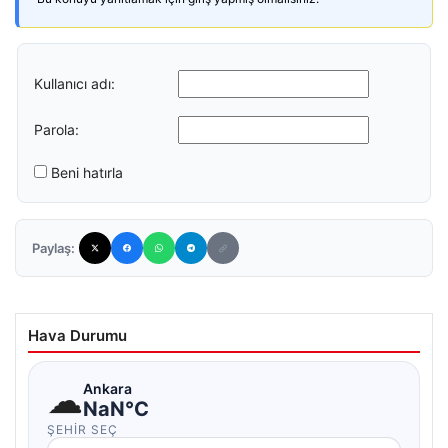
Kullanıcı adı:
Parola:
Beni hatırla
Paylaş:
Hava Durumu
☁
Ankara
NaN°C
ŞEHIR SEÇ