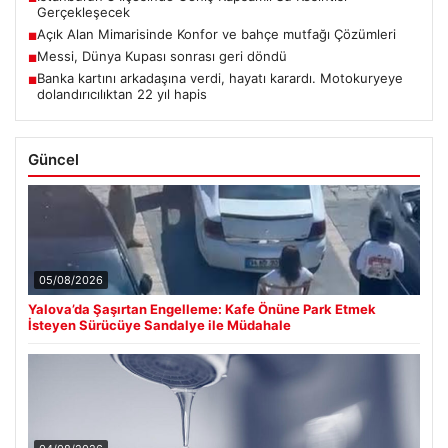
Gerçekleşecek
Açık Alan Mimarisinde Konfor ve bahçe mutfağı Çözümleri
■
Messi, Dünya Kupası sonrası geri döndü
■
Banka kartını arkadaşına verdi, hayatı karardı. Motokuryeye
■
dolandırıcılıktan 22 yıl hapis
Güncel
05/08/2026
Yalova’da Şaşırtan Engelleme: Kafe Önüne Park Etmek
İsteyen Sürücüye Sandalye ile Müdahale