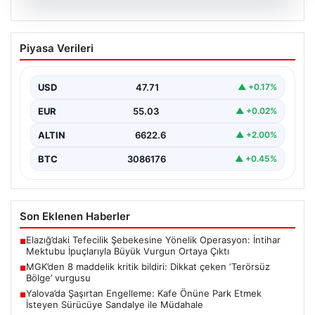
06.08.2026
MGK’den 8 maddelik kritik bildiri: Dikkat
Piyasa Verileri
çeken ‘Terörsüz Bölge’ vurgusu
USD
47.71
▲ +0.17%
EUR
55.03
▲ +0.02%
ALTIN
6622.6
▲ +2.00%
BTC
3086176
▲ +0.45%
Son Eklenen Haberler
Elazığ’daki Tefecilik Şebekesine Yönelik Operasyon: İntihar
■
Mektubu İpuçlarıyla Büyük Vurgun Ortaya Çıktı
MGK’den 8 maddelik kritik bildiri: Dikkat çeken ‘Terörsüz
■
Bölge’ vurgusu
Yalova’da Şaşırtan Engelleme: Kafe Önüne Park Etmek
■
İsteyen Sürücüye Sandalye ile Müdahale