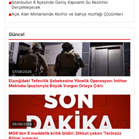
İstanbul’un 8 İlçesinde Geniş Kapsamlı Su Kesintisi
■
Gerçekleşecek
Açık Alan Mimarisinde Konfor ve bahçe mutfağı Çözümleri
■
Güncel
07/08/2026
Elazığ’daki Tefecilik Şebekesine Yönelik Operasyon: İntihar
Mektubu İpuçlarıyla Büyük Vurgun Ortaya Çıktı
06/08/2026
MGK’den 8 maddelik kritik bildiri: Dikkat çeken ‘Terörsüz
Bölge’ vurgusu