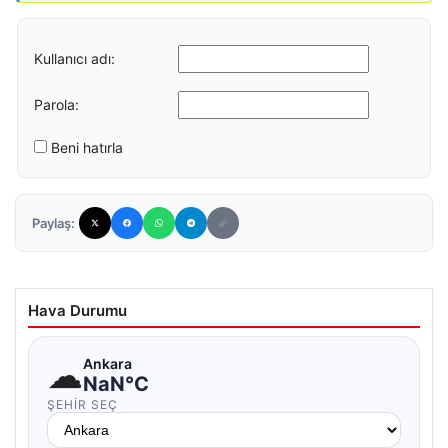
Kullanıcı adı:
Parola:
Beni hatırla
Paylaş:
Hava Durumu
☁
Ankara
NaN°C
ŞEHIR SEÇ