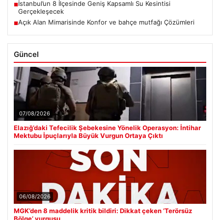
İstanbul’un 8 İlçesinde Geniş Kapsamlı Su Kesintisi
■
Gerçekleşecek
Açık Alan Mimarisinde Konfor ve bahçe mutfağı Çözümleri
■
Güncel
07/08/2026
Elazığ’daki Tefecilik Şebekesine Yönelik Operasyon: İntihar
Mektubu İpuçlarıyla Büyük Vurgun Ortaya Çıktı
06/08/2026
MGK’den 8 maddelik kritik bildiri: Dikkat çeken ‘Terörsüz
Bölge’ vurgusu