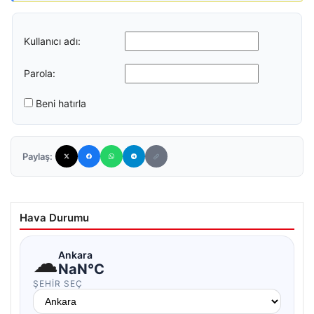
Kullanıcı adı:
Parola:
Beni hatırla
Paylaş:
Hava Durumu
☁
Ankara
NaN°C
ŞEHIR SEÇ