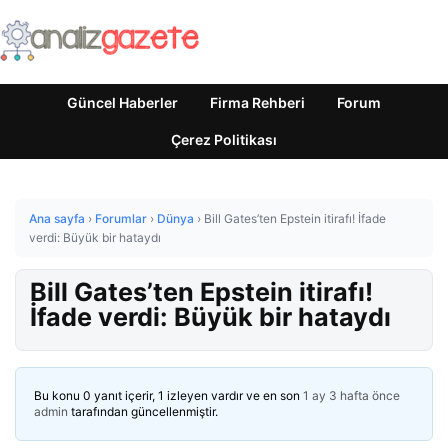
Güncel Haberler
Firma Rehberi
Forum
Çerez Politikası
Ana sayfa
›
Forumlar
›
Dünya
›
Bill Gates’ten Epstein itirafı! İfade
verdi: Büyük bir hataydı
Bill Gates’ten Epstein itirafı!
İfade verdi: Büyük bir hataydı
Bu konu 0 yanıt içerir, 1 izleyen vardır ve en son
1 ay 3 hafta önce
admin
tarafından güncellenmiştir.