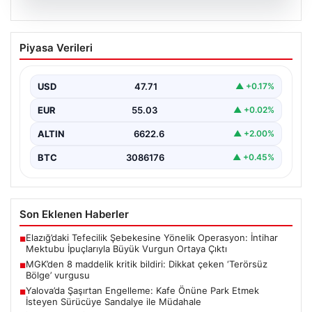
06.08.2026
MGK’den 8 maddelik kritik bildiri: Dikkat
Piyasa Verileri
çeken ‘Terörsüz Bölge’ vurgusu
USD
47.71
▲ +0.17%
EUR
55.03
▲ +0.02%
ALTIN
6622.6
▲ +2.00%
BTC
3086176
▲ +0.45%
Son Eklenen Haberler
Elazığ’daki Tefecilik Şebekesine Yönelik Operasyon: İntihar
■
Mektubu İpuçlarıyla Büyük Vurgun Ortaya Çıktı
MGK’den 8 maddelik kritik bildiri: Dikkat çeken ‘Terörsüz
■
Bölge’ vurgusu
Yalova’da Şaşırtan Engelleme: Kafe Önüne Park Etmek
■
İsteyen Sürücüye Sandalye ile Müdahale