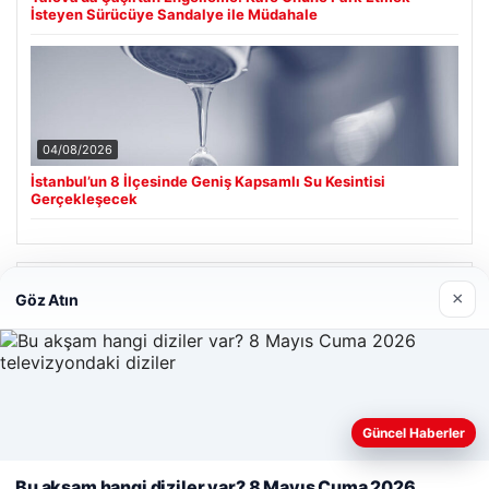
İsteyen Sürücüye Sandalye ile Müdahale
04/08/2026
İstanbul’un 8 İlçesinde Geniş Kapsamlı Su Kesintisi
Gerçekleşecek
Son Eklenen Firmalar
×
Göz Atın
Cengiz Sigorta
23/06/2026
Web sitemizi nasıl kullandığınızı daha iyi anlayabilmek,
Güncel Haberler
deneyiminizi kişiselleştirmek ve geliştirmek amacıyla çerezler
kullanıyoruz.
Çerez Politikamız
Bu akşam hangi diziler var? 8 Mayıs Cuma 2026