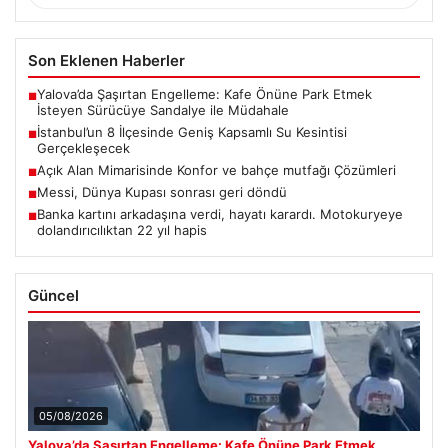
Son Eklenen Haberler
Yalova’da Şaşırtan Engelleme: Kafe Önüne Park Etmek
■
İsteyen Sürücüye Sandalye ile Müdahale
İstanbul’un 8 İlçesinde Geniş Kapsamlı Su Kesintisi
■
Gerçekleşecek
Açık Alan Mimarisinde Konfor ve bahçe mutfağı Çözümleri
■
Messi, Dünya Kupası sonrası geri döndü
■
Banka kartını arkadaşına verdi, hayatı karardı. Motokuryeye
■
dolandırıcılıktan 22 yıl hapis
Güncel
05/08/2026
Yalova’da Şaşırtan Engelleme: Kafe Önüne Park Etmek