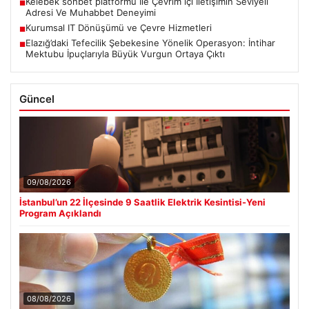
Kelebek sohbet platformu İle Çevrim içi İletişimin Seviyeli
■
Adresi Ve Muhabbet Deneyimi
Kurumsal IT Dönüşümü ve Çevre Hizmetleri
■
Elazığ’daki Tefecilik Şebekesine Yönelik Operasyon: İntihar
■
Mektubu İpuçlarıyla Büyük Vurgun Ortaya Çıktı
Güncel
09/08/2026
İstanbul’un 22 İlçesinde 9 Saatlik Elektrik Kesintisi-Yeni
Program Açıklandı
08/08/2026