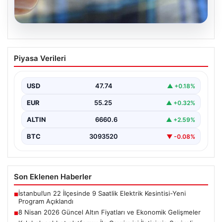
08.08.2026
8 Nisan 2026 Güncel Altın Fiyatları ve
Piyasa Verileri
Ekonomik Gelişmeler
Altın piyasasında yaşanan son gelişmeler, uluslararası
jeopolitik gelişmelerle birlikte ekonomik verilerin de
USD
47.74
▲ +0.18%
etkisiyle hareketlilik…
EUR
55.25
▲ +0.32%
ALTIN
6660.6
▲ +2.59%
BTC
3093520
▼ -0.08%
Son Eklenen Haberler
İstanbul’un 22 İlçesinde 9 Saatlik Elektrik Kesintisi-Yeni
■
Program Açıklandı
8 Nisan 2026 Güncel Altın Fiyatları ve Ekonomik Gelişmeler
■