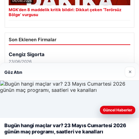
06/08/2026
MGK’den 8 maddelik kritik bildiri: Dikkat çeken ‘Terörsüz
Bölge’ vurgusu
Son Eklenen Firmalar
Cengiz Sigorta
23/06/2026
×
Göz Atın
Web sitemizi nasıl kullandığınızı daha iyi anlayabilmek,
Güncel Haberler
© 2026 Analiz Gazete – Güncel Haberler
deneyiminizi kişiselleştirmek ve geliştirmek amacıyla çerezler
Tercüme Bürosu
|
Malta Dil Okulu
|
lemagrup.com.tr
kullanıyoruz.
Çerez Politikamız
Bugün hangi maçlar var? 23 Mayıs Cumartesi 2026
riş
t
t
t
 escort
 escort
 escort
cort
İzle
 escort
 escort
 escort
s giriş
er escort
scort
cio
lkalı escort
stanbul escort
günün maç programı, saatleri ve kanalları
Reddet
Kabul Et