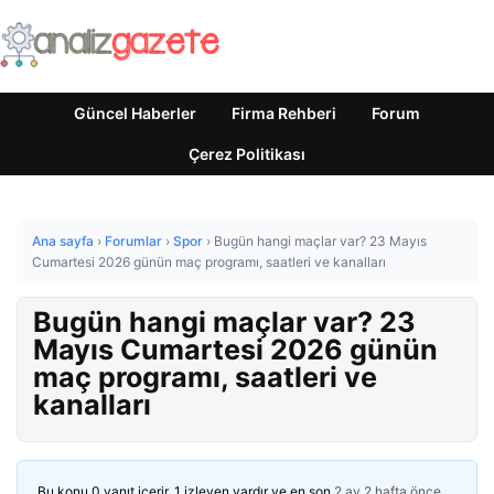
Güncel Haberler
Firma Rehberi
Forum
Çerez Politikası
Ana sayfa
›
Forumlar
›
Spor
›
Bugün hangi maçlar var? 23 Mayıs
Cumartesi 2026 günün maç programı, saatleri ve kanalları
Bugün hangi maçlar var? 23
Mayıs Cumartesi 2026 günün
maç programı, saatleri ve
kanalları
Bu konu 0 yanıt içerir, 1 izleyen vardır ve en son
2 ay 2 hafta önce