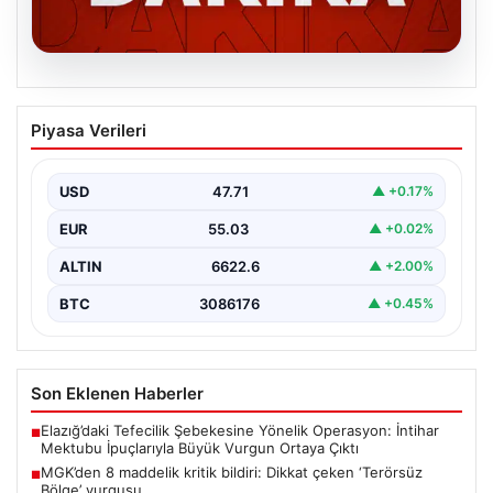
06.08.2026
MGK’den 8 maddelik kritik bildiri: Dikkat
Piyasa Verileri
çeken ‘Terörsüz Bölge’ vurgusu
USD
47.71
▲ +0.17%
EUR
55.03
▲ +0.02%
ALTIN
6622.6
▲ +2.00%
BTC
3086176
▲ +0.45%
Son Eklenen Haberler
Elazığ’daki Tefecilik Şebekesine Yönelik Operasyon: İntihar
■
Mektubu İpuçlarıyla Büyük Vurgun Ortaya Çıktı
MGK’den 8 maddelik kritik bildiri: Dikkat çeken ‘Terörsüz
■
Bölge’ vurgusu