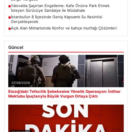
Yalova’da Şaşırtan Engelleme: Kafe Önüne Park Etmek
■
İsteyen Sürücüye Sandalye ile Müdahale
İstanbul’un 8 İlçesinde Geniş Kapsamlı Su Kesintisi
■
Gerçekleşecek
Açık Alan Mimarisinde Konfor ve bahçe mutfağı Çözümleri
■
Güncel
07/08/2026
Elazığ’daki Tefecilik Şebekesine Yönelik Operasyon: İntihar
Mektubu İpuçlarıyla Büyük Vurgun Ortaya Çıktı