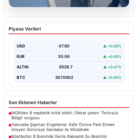
05.08.2026
Yalova’da Şaşırtan Engelleme: Kafe
Piyasa Verileri
Önüne Park Etmek İsteyen Sürücüye
Sandalye ile Müdahale
USD
47.60
▲ +0.06%
Yalova'da yaşanan sıra dışı bir olay, gündeme damgasını
vurdu. Adnan Menderes Mahallesi Ufuk Sokak'ta…
EUR
55.06
▲ +0.09%
ALTIN
6526.7
▲ +0.47%
BTC
3070902
▲ +0.86%
Son Eklenen Haberler
MGK’den 8 maddelik kritik bildiri: Dikkat çeken ‘Terörsüz
■
Bölge’ vurgusu
Yalova’da Şaşırtan Engelleme: Kafe Önüne Park Etmek
■
İsteyen Sürücüye Sandalye ile Müdahale
İstanbul’un 8 İlçesinde Geniş Kapsamlı Su Kesintisi
■