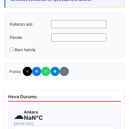
Kullanıcı adı:
Parola:
Beni hatırla
Paylaş:
Hava Durumu
☁
Ankara
NaN°C
ŞEHIR SEÇ