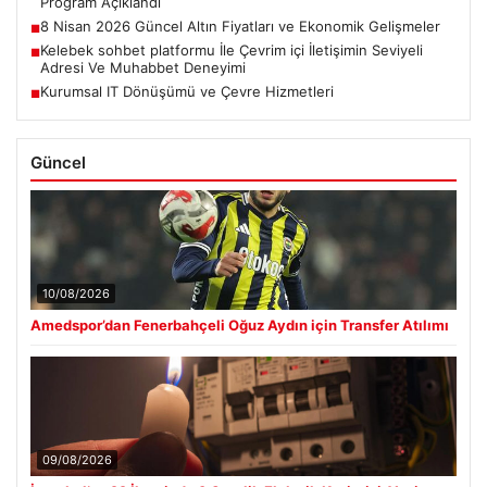
Program Açıklandı
8 Nisan 2026 Güncel Altın Fiyatları ve Ekonomik Gelişmeler
■
Kelebek sohbet platformu İle Çevrim içi İletişimin Seviyeli
■
Adresi Ve Muhabbet Deneyimi
Kurumsal IT Dönüşümü ve Çevre Hizmetleri
■
Güncel
10/08/2026
Amedspor’dan Fenerbahçeli Oğuz Aydın için Transfer Atılımı
09/08/2026