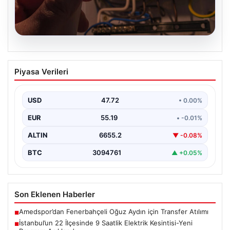
09.08.2026
İstanbul’un 22 İlçesinde 9 Saatlik
Piyasa Verileri
Elektrik Kesintisi-Yeni Program
Açıklandı
USD
47.72
• 0.00%
İstanbul genelinde altyapı çalışmaları ve bakım
faaliyetleri kapsamında önemli bir enerji kesinti süreci
EUR
55.19
• -0.01%
başlatıldı.…
ALTIN
6655.2
▼ -0.08%
BTC
3094761
▲ +0.05%
Son Eklenen Haberler
Amedspor’dan Fenerbahçeli Oğuz Aydın için Transfer Atılımı
■
İstanbul’un 22 İlçesinde 9 Saatlik Elektrik Kesintisi-Yeni
■