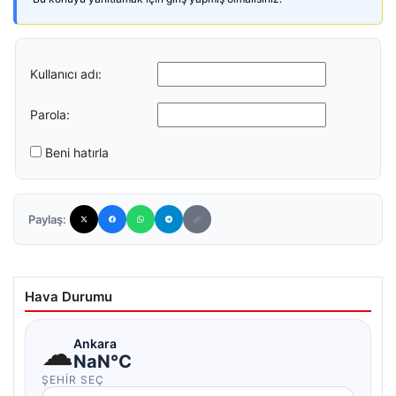
Kullanıcı adı:
Parola:
Beni hatırla
Paylaş:
Hava Durumu
☁
Ankara
NaN°C
ŞEHIR SEÇ