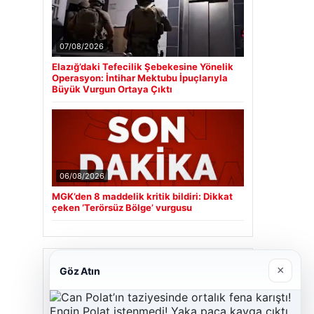
07/08/2026
Elazığ’daki Tefecilik Şebekesine Yönelik
Operasyon: İntihar Mektubu İpuçlarıyla
Büyük Vurgun Ortaya Çıktı
06/08/2026
MGK’den 8 maddelik kritik bildiri: Dikkat
çeken ‘Terörsüz Bölge’ vurgusu
Son Eklenen Firmalar
×
Göz Atın
Cengiz Sigorta
23/06/2026