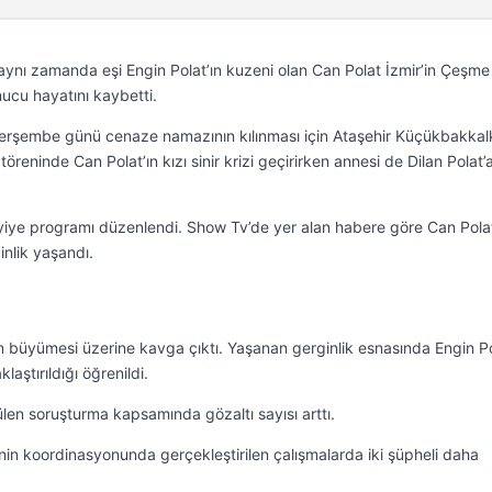
 aynı zamanda eşi Engin Polat’ın kuzeni olan Can Polat İzmir’in Çeşme
onucu hayatını kaybetti.
Perşembe günü cenaze namazının kılınması için Ataşehir Küçükbakka
öreninde Can Polat’ın kızı sinir krizi geçirirken annesi de Dilan Polat’
yiye programı düzenlendi. Show Tv’de yer alan habere göre Can Polat
inlik yaşandı.
ın büyümesi üzerine kavga çıktı. Yaşanan gerginlik esnasında Engin Po
aştırıldığı öğrenildi.
tülen soruşturma kapsamında gözaltı sayısı arttı.
inin koordinasyonunda gerçekleştirilen çalışmalarda iki şüpheli daha