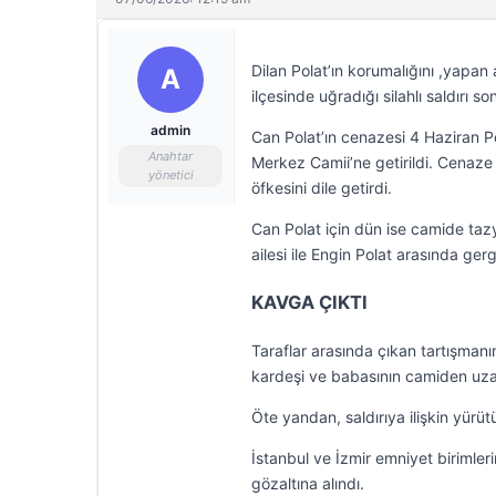
Dilan Polat’ın korumalığını ,yapan
A
ilçesinde uğradığı silahlı saldırı s
admin
Can Polat’ın cenazesi 4 Haziran 
Anahtar
Merkez Camii’ne getirildi. Cenaze t
yönetici
öfkesini dile getirdi.
Can Polat için dün ise camide taz
ailesi ile Engin Polat arasında gerg
KAVGA ÇIKTI
Taraflar arasında çıkan tartışman
kardeşi ve babasının camiden uzakl
Öte yandan, saldırıya ilişkin yürü
İstanbul ve İzmir emniyet birimler
gözaltına alındı.