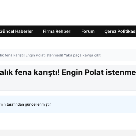
Güncel Haberler
Firma Rehberi
Forum
Çerez Politikas
lık fena karıştı! Engin Polat istenmedi! Yaka paça kavga çıktı
alık fena karıştı! Engin Polat istenme
min
tarafından güncellenmiştir.