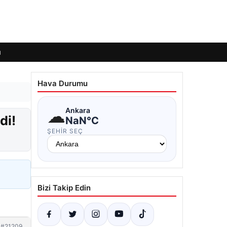
ı
Hava Durumu
☁
Ankara
di!
NaN°C
ŞEHIR SEÇ
Bizi Takip Edin
#21209