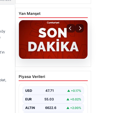
Yan Manşet
lköy
a
’ın
06.08.2026
MGK’den 8 maddelik kritik
Piyasa Verileri
bildiri: Dikkat çeken
lat,
‘Terörsüz Bölge’ vurgusu
USD
47.71
▲ +0.17%
EUR
55.03
▲ +0.02%
ALTIN
6622.6
▲ +2.00%