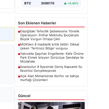
BTC
3086176
▲ +0.45%
Son Eklenen Haberler
Elazığ’daki Tefecilik Şebekesine Yönelik
■
Operasyon: İntihar Mektubu İpuçlarıyla
Büyük Vurgun Ortaya Çıktı
MGK’den 8 maddelik kritik bildiri: Dikkat
■
çeken ‘Terörsüz Bölge’ vurgusu
Yalova’da Şaşırtan Engelleme: Kafe Önüne
■
Park Etmek İsteyen Sürücüye Sandalye ile
Müdahale
İstanbul’un 8 İlçesinde Geniş Kapsamlı Su
■
Kesintisi Gerçekleşecek
Açık Alan Mimarisinde Konfor ve bahçe
■
mutfağı Çözümleri
Güncel