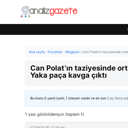
Ana sayfa
›
Forumlar
›
Magazin
›
Can Polat’ın taziyesinde orta
Can Polat’ın taziyesinde ort
Yaka paça kavga çıktı
Bu konu 0 yanıt içerir, 1 izleyen vardır ve en son
2 ay önce
ad
1 yazı görüntüleniyor (toplam 1)
07/06/2026: 12:19 am