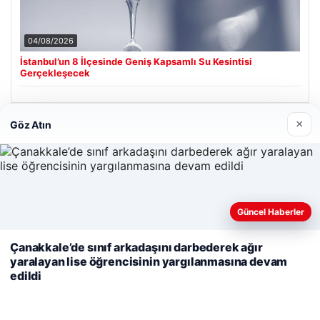
04/08/2026
İstanbul’un 8 İlçesinde Geniş Kapsamlı Su Kesintisi
Gerçekleşecek
×
Göz Atın
Son Eklenen Firmalar
Cengiz Sigorta
23/06/2026
Güncel Haberler
Web sitemizi nasıl kullandığınızı daha iyi anlayabilmek,
deneyiminizi kişiselleştirmek ve geliştirmek amacıyla çerezler
Çanakkale’de sınıf arkadaşını darbederek ağır
kullanıyoruz.
Çerez Politikamız
yaralayan lise öğrencisinin yargılanmasına devam
edildi
Reddet
Kabul Et
© 2026 Analiz Gazete – Güncel Haberler