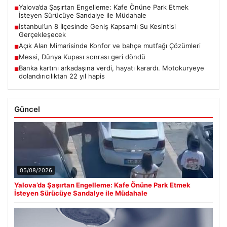
Yalova’da Şaşırtan Engelleme: Kafe Önüne Park Etmek
■
İsteyen Sürücüye Sandalye ile Müdahale
İstanbul’un 8 İlçesinde Geniş Kapsamlı Su Kesintisi
■
Gerçekleşecek
Açık Alan Mimarisinde Konfor ve bahçe mutfağı Çözümleri
■
Messi, Dünya Kupası sonrası geri döndü
■
Banka kartını arkadaşına verdi, hayatı karardı. Motokuryeye
■
dolandırıcılıktan 22 yıl hapis
Güncel
05/08/2026
Yalova’da Şaşırtan Engelleme: Kafe Önüne Park Etmek
İsteyen Sürücüye Sandalye ile Müdahale