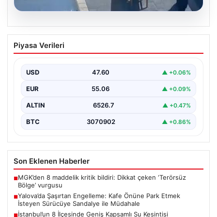
05.08.2026
Yalova’da Şaşırtan Engelleme: Kafe
Piyasa Verileri
Önüne Park Etmek İsteyen Sürücüye
Sandalye ile Müdahale
USD
47.60
▲ +0.06%
Yalova'da yaşanan sıra dışı bir olay, gündeme damgasını
vurdu. Adnan Menderes Mahallesi Ufuk Sokak'ta…
EUR
55.06
▲ +0.09%
ALTIN
6526.7
▲ +0.47%
BTC
3070902
▲ +0.86%
Son Eklenen Haberler
MGK’den 8 maddelik kritik bildiri: Dikkat çeken ‘Terörsüz
■
Bölge’ vurgusu
Yalova’da Şaşırtan Engelleme: Kafe Önüne Park Etmek
■
İsteyen Sürücüye Sandalye ile Müdahale
İstanbul’un 8 İlçesinde Geniş Kapsamlı Su Kesintisi
■