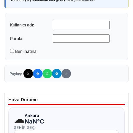
Kullanıcı adı:
Parola:
Beni hatırla
Paylaş:
Hava Durumu
☁
Ankara
NaN°C
ŞEHIR SEÇ