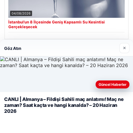
04/08/2026
İstanbul’un 8 İlçesinde Geniş Kapsamlı Su Kesintisi
Gerçekleşecek
×
Göz Atın
Son Eklenen Firmalar
Cengiz Sigorta
23/06/2026
Güncel Haberler
Web sitemizi nasıl kullandığınızı daha iyi anlayabilmek,
deneyiminizi kişiselleştirmek ve geliştirmek amacıyla çerezler
CANLI | Almanya – Fildişi Sahili maç anlatımı! Maç ne
kullanıyoruz.
Çerez Politikamız
zaman? Saat kaçta ve hangi kanalda? – 20 Haziran
2026
Reddet
Kabul Et
© 2026 Analiz Gazete – Güncel Haberler
Tercüme Bürosu
|
Malta Dil Okulu
|
lemagrup.com.tr