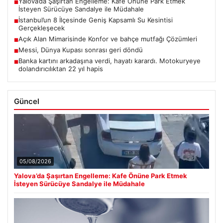
Yalova’da Şaşırtan Engelleme: Kafe Önüne Park Etmek
■
İsteyen Sürücüye Sandalye ile Müdahale
İstanbul’un 8 İlçesinde Geniş Kapsamlı Su Kesintisi
■
Gerçekleşecek
Açık Alan Mimarisinde Konfor ve bahçe mutfağı Çözümleri
■
Messi, Dünya Kupası sonrası geri döndü
■
Banka kartını arkadaşına verdi, hayatı karardı. Motokuryeye
■
dolandırıcılıktan 22 yıl hapis
Güncel
05/08/2026
Yalova’da Şaşırtan Engelleme: Kafe Önüne Park Etmek
İsteyen Sürücüye Sandalye ile Müdahale