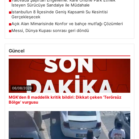
Yalova’da Şaşırtan Engelleme: Kafe Önüne Park Etmek
■
İsteyen Sürücüye Sandalye ile Müdahale
İstanbul’un 8 İlçesinde Geniş Kapsamlı Su Kesintisi
■
Gerçekleşecek
Açık Alan Mimarisinde Konfor ve bahçe mutfağı Çözümleri
■
Messi, Dünya Kupası sonrası geri döndü
■
Güncel
06/08/2026
MGK’den 8 maddelik kritik bildiri: Dikkat çeken ‘Terörsüz
Bölge’ vurgusu