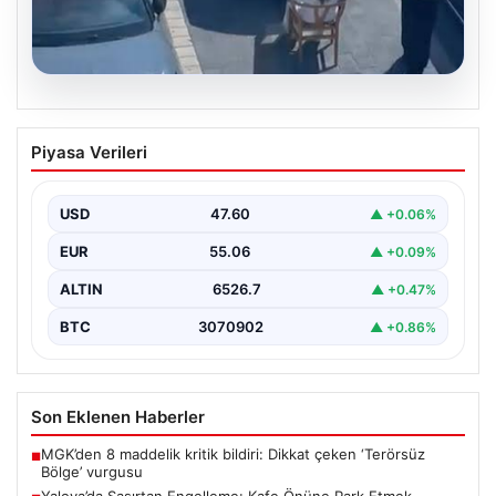
05.08.2026
Yalova’da Şaşırtan Engelleme: Kafe
Piyasa Verileri
Önüne Park Etmek İsteyen Sürücüye
Sandalye ile Müdahale
USD
47.60
▲ +0.06%
Yalova'da yaşanan sıra dışı bir olay, gündeme damgasını
vurdu. Adnan Menderes Mahallesi Ufuk Sokak'ta…
EUR
55.06
▲ +0.09%
ALTIN
6526.7
▲ +0.47%
BTC
3070902
▲ +0.86%
Son Eklenen Haberler
MGK’den 8 maddelik kritik bildiri: Dikkat çeken ‘Terörsüz
■
Bölge’ vurgusu