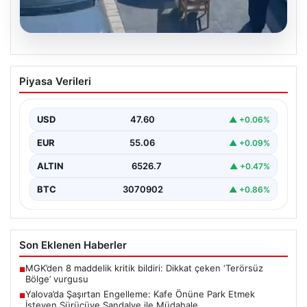
05.08.2026
Yalova’da Şaşırtan Engelleme: Kafe
Piyasa Verileri
Önüne Park Etmek İsteyen Sürücüye
Sandalye ile Müdahale
USD
47.60
▲ +0.06%
Yalova'da yaşanan sıra dışı bir olay, gündeme damgasını
vurdu. Adnan Menderes Mahallesi Ufuk Sokak'ta…
EUR
55.06
▲ +0.09%
ALTIN
6526.7
▲ +0.47%
BTC
3070902
▲ +0.86%
Son Eklenen Haberler
MGK’den 8 maddelik kritik bildiri: Dikkat çeken ‘Terörsüz
■
Bölge’ vurgusu
Yalova’da Şaşırtan Engelleme: Kafe Önüne Park Etmek
■
İsteyen Sürücüye Sandalye ile Müdahale