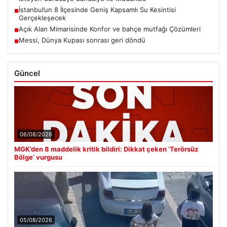
İstanbul’un 8 İlçesinde Geniş Kapsamlı Su Kesintisi
■
Gerçekleşecek
Açık Alan Mimarisinde Konfor ve bahçe mutfağı Çözümleri
■
Messi, Dünya Kupası sonrası geri döndü
■
Güncel
06/08/2026
MGK’den 8 maddelik kritik bildiri: Dikkat çeken ‘Terörsüz
Bölge’ vurgusu
05/08/2026