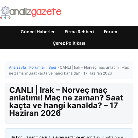
Güncel Haberler
Firma Rehberi
Forum
Çerez Politikası
Ana sayfa
›
Forumlar
›
Spor
›
CANLI | Irak – Norveç maç anlatımı! Maç
ne zaman? Saat kaçta ve hangi kanalda? – 17 Haziran 2026
CANLI | Irak – Norveç maç
anlatımı! Maç ne zaman? Saat
kaçta ve hangi kanalda? – 17
Haziran 2026
Bu konu 0 yanıt içerir, 1 izleyen vardır ve en son
1 ay 3 hafta önce