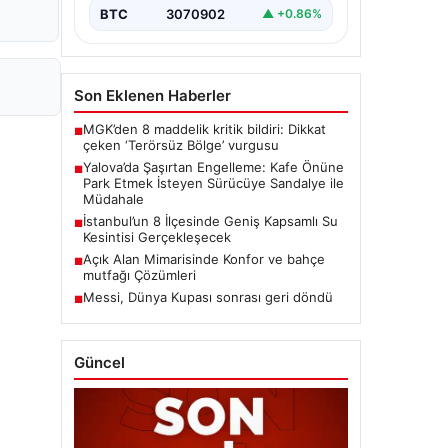
BTC
3070902
▲ +0.86%
Son Eklenen Haberler
MGK’den 8 maddelik kritik bildiri: Dikkat
■
çeken ‘Terörsüz Bölge’ vurgusu
Yalova’da Şaşırtan Engelleme: Kafe Önüne
■
Park Etmek İsteyen Sürücüye Sandalye ile
Müdahale
İstanbul’un 8 İlçesinde Geniş Kapsamlı Su
■
Kesintisi Gerçekleşecek
Açık Alan Mimarisinde Konfor ve bahçe
■
mutfağı Çözümleri
Messi, Dünya Kupası sonrası geri döndü
■
Güncel