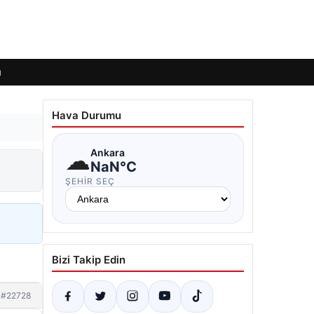
ı
Hava Durumu
☁
Ankara
NaN°C
ŞEHIR SEÇ
Bizi Takip Edin
#22728