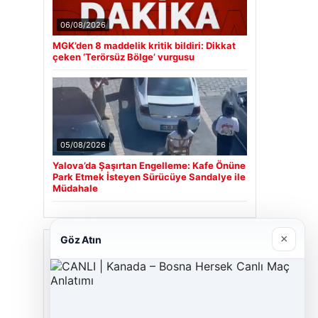
06/08/2026
MGK’den 8 maddelik kritik bildiri: Dikkat
çeken ‘Terörsüz Bölge’ vurgusu
05/08/2026
Yalova’da Şaşırtan Engelleme: Kafe Önüne
Park Etmek İsteyen Sürücüye Sandalye ile
Müdahale
×
Göz Atın
Son Eklenen Firmalar
Cengiz Sigorta
23/06/2026