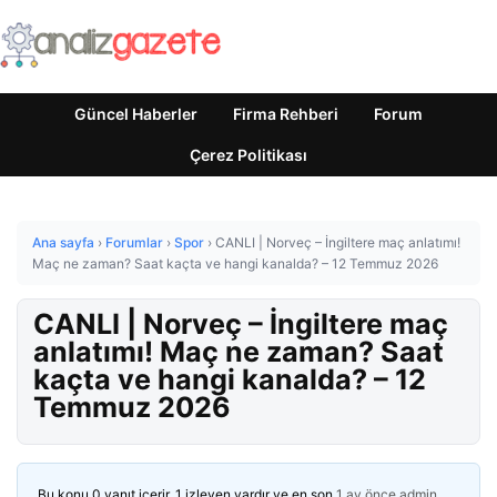
Güncel Haberler
Firma Rehberi
Forum
Çerez Politikası
Ana sayfa
›
Forumlar
›
Spor
›
CANLI | Norveç – İngiltere maç anlatımı!
Maç ne zaman? Saat kaçta ve hangi kanalda? – 12 Temmuz 2026
CANLI | Norveç – İngiltere maç
anlatımı! Maç ne zaman? Saat
kaçta ve hangi kanalda? – 12
Temmuz 2026
Bu konu 0 yanıt içerir, 1 izleyen vardır ve en son
1 ay önce
admin