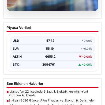
08.08.2026
8 Nisan 2026 Güncel Altın Fiyatları ve
Piyasa Verileri
Ekonomik Gelişmeler
Altın piyasasında yaşanan son gelişmeler, uluslararası
jeopolitik gelişmelerle birlikte ekonomik verilerin de
USD
47.72
• 0.00%
etkisiyle hareketlilik…
EUR
55.19
• -0.01%
ALTIN
6655.2
▼ -0.08%
BTC
3094761
▲ +0.05%
Son Eklenen Haberler
İstanbul’un 22 İlçesinde 9 Saatlik Elektrik Kesintisi-Yeni
■
Program Açıklandı
8 Nisan 2026 Güncel Altın Fiyatları ve Ekonomik Gelişmeler
■