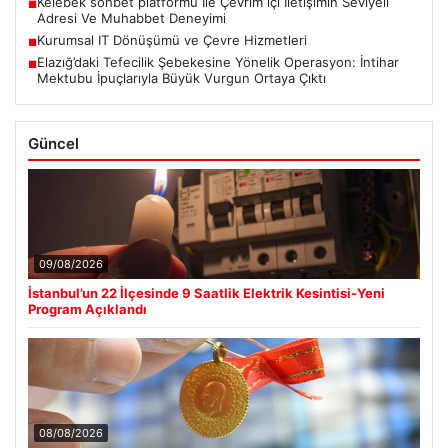
Kelebek sohbet platformu İle Çevrim içi İletişimin Seviyeli
■
Adresi Ve Muhabbet Deneyimi
Kurumsal IT Dönüşümü ve Çevre Hizmetleri
■
Elazığ’daki Tefecilik Şebekesine Yönelik Operasyon: İntihar
■
Mektubu İpuçlarıyla Büyük Vurgun Ortaya Çıktı
Güncel
09/08/2026
İstanbul’un 22 İlçesinde 9 Saatlik Elektrik Kesintisi-Yeni
Program Açıklandı
08/08/2026