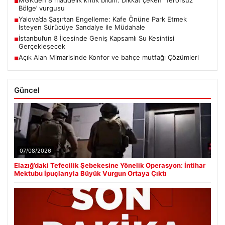
■
Bölge’ vurgusu
Yalova’da Şaşırtan Engelleme: Kafe Önüne Park Etmek
■
İsteyen Sürücüye Sandalye ile Müdahale
İstanbul’un 8 İlçesinde Geniş Kapsamlı Su Kesintisi
■
Gerçekleşecek
Açık Alan Mimarisinde Konfor ve bahçe mutfağı Çözümleri
■
Güncel
07/08/2026
Elazığ’daki Tefecilik Şebekesine Yönelik Operasyon: İntihar
Mektubu İpuçlarıyla Büyük Vurgun Ortaya Çıktı