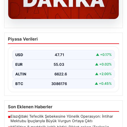
06.08.2026
MGK’den 8 maddelik kritik bildiri: Dikkat
Piyasa Verileri
çeken ‘Terörsüz Bölge’ vurgusu
USD
47.71
▲ +0.17%
EUR
55.03
▲ +0.02%
ALTIN
6622.6
▲ +2.00%
BTC
3086176
▲ +0.45%
Son Eklenen Haberler
Elazığ’daki Tefecilik Şebekesine Yönelik Operasyon: İntihar
■
Mektubu İpuçlarıyla Büyük Vurgun Ortaya Çıktı
MGK’den 8 maddelik kritik bildiri: Dikkat çeken ‘Terörsüz