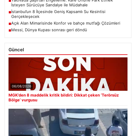
Yalova’da Şaşırtan Engelleme: Kafe Önüne Park Etmek
■
İsteyen Sürücüye Sandalye ile Müdahale
İstanbul’un 8 İlçesinde Geniş Kapsamlı Su Kesintisi
■
Gerçekleşecek
Açık Alan Mimarisinde Konfor ve bahçe mutfağı Çözümleri
■
Messi, Dünya Kupası sonrası geri döndü
■
Güncel
06/08/2026
MGK’den 8 maddelik kritik bildiri: Dikkat çeken ‘Terörsüz
Bölge’ vurgusu