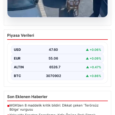
05.08.2026
Yalova’da Şaşırtan Engelleme: Kafe
Piyasa Verileri
Önüne Park Etmek İsteyen Sürücüye
Sandalye ile Müdahale
USD
47.60
▲ +0.06%
Yalova'da yaşanan sıra dışı bir olay, gündeme damgasını
vurdu. Adnan Menderes Mahallesi Ufuk Sokak'ta…
EUR
55.06
▲ +0.09%
ALTIN
6526.7
▲ +0.47%
BTC
3070902
▲ +0.86%
Son Eklenen Haberler
MGK’den 8 maddelik kritik bildiri: Dikkat çeken ‘Terörsüz
■
Bölge’ vurgusu