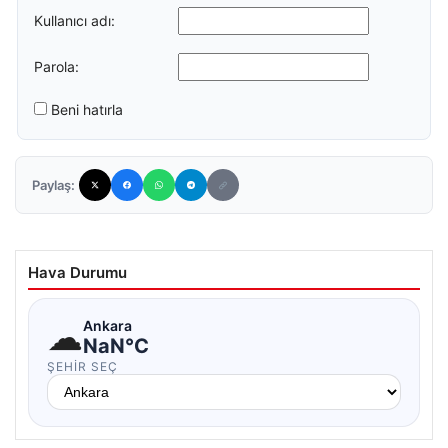
Kullanıcı adı:
Parola:
Beni hatırla
Paylaş:
Hava Durumu
☁
Ankara
NaN°C
ŞEHIR SEÇ