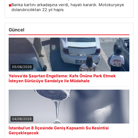
Banka kartını arkadaşına verdi, hayatı karardı. Motokuryeye
■
dolandırıcılıktan 22 yıl hapis
Güncel
05/08/2026
Yalova’da Şaşırtan Engelleme: Kafe Önüne Park Etmek
İsteyen Sürücüye Sandalye ile Müdahale
04/08/2026
İstanbul’un 8 İlçesinde Geniş Kapsamlı Su Kesintisi
Gerçekleşecek