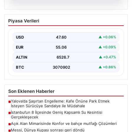
04.08.2026
İstanbul’un 8 İlçesinde Geniş Kapsamlı
Piyasa Verileri
Su Kesintisi Gerçekleşecek
İstanbul Su ve Kanalizasyon İdaresi (İSKİ), 5 Ağustos'ta
önemli altyapı yenileme çalışmaları kapsamında şehrin…
USD
47.60
▲ +0.06%
EUR
55.06
▲ +0.09%
ALTIN
6526.7
▲ +0.47%
BTC
3070902
▲ +0.86%
Son Eklenen Haberler
Yalova’da Şaşırtan Engelleme: Kafe Önüne Park Etmek
■
İsteyen Sürücüye Sandalye ile Müdahale
İstanbul’un 8 İlçesinde Geniş Kapsamlı Su Kesintisi
■
Gerçekleşecek
Açık Alan Mimarisinde Konfor ve bahçe mutfağı Çözümleri
■
Messi, Dünya Kupası sonrası geri döndü
■