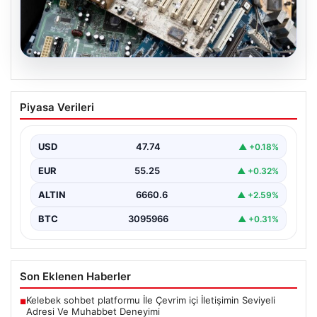
08.08.2026
Kurumsal IT Dönüşümü ve Çevre
Piyasa Verileri
Hizmetleri
Günümüzde değişen teknoloji sayesinde şirketler cihaz
envanterlerini sürekli zamanda yenilemektedir. Bu
USD
47.74
▲ +0.18%
modernizasyon süreçlerinde boşa…
EUR
55.25
▲ +0.32%
ALTIN
6660.6
▲ +2.59%
BTC
3095966
▲ +0.31%
Son Eklenen Haberler
Kelebek sohbet platformu İle Çevrim içi İletişimin Seviyeli
■
Adresi Ve Muhabbet Deneyimi