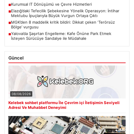
Kurumsal IT Dönüşümü ve Çevre Hizmetleri
■
Elazığ’daki Tefecilik Şebekesine Yönelik Operasyon: İntihar
■
Mektubu İpuçlarıyla Büyük Vurgun Ortaya Çıktı
MGK’den 8 maddelik kritik bildiri: Dikkat çeken ‘Terörsüz
■
Bölge’ vurgusu
Yalova’da Şaşırtan Engelleme: Kafe Önüne Park Etmek
■
İsteyen Sürücüye Sandalye ile Müdahale
Güncel
08/08/2026
Kelebek sohbet platformu İle Çevrim içi İletişimin Seviyeli
Adresi Ve Muhabbet Deneyimi