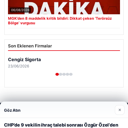
06/08/2026
MGK’den 8 maddelik kritik bildiri: Dikkat çeken ‘Terörsüz
Bölge’ vurgusu
Son Eklenen Firmalar
Cengiz Sigorta
23/06/2026
×
Göz Atın
Web sitemizi nasıl kullandığınızı daha iyi anlayabilmek,
© 2026 Analiz Gazete – Güncel Haberler
deneyiminizi kişiselleştirmek ve geliştirmek amacıyla çerezler
Tercüme Bürosu
|
Malta Dil Okulu
|
lemagrup.com.tr
kullanıyoruz.
Çerez Politikamız
CHP’de 9 vekilin ihraç talebi sonrası Özgür Özel’den
riş
rt
rt
rt
 escort
 escort
 escort
cort
 İzle
 escort
 escort
 escort
s giriş
er escort
scort
cio
lkalı escort
stanbul escort