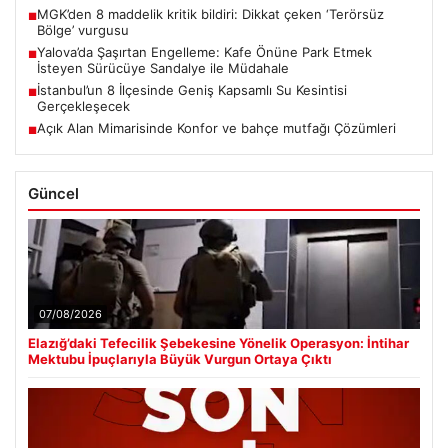
MGK’den 8 maddelik kritik bildiri: Dikkat çeken ‘Terörsüz
■
Bölge’ vurgusu
Yalova’da Şaşırtan Engelleme: Kafe Önüne Park Etmek
■
İsteyen Sürücüye Sandalye ile Müdahale
İstanbul’un 8 İlçesinde Geniş Kapsamlı Su Kesintisi
■
Gerçekleşecek
Açık Alan Mimarisinde Konfor ve bahçe mutfağı Çözümleri
■
Güncel
07/08/2026
Elazığ’daki Tefecilik Şebekesine Yönelik Operasyon: İntihar
Mektubu İpuçlarıyla Büyük Vurgun Ortaya Çıktı