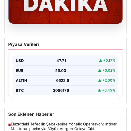
06.08.2026
MGK’den 8 maddelik kritik bildiri: Dikkat
Piyasa Verileri
çeken ‘Terörsüz Bölge’ vurgusu
USD
47.71
▲ +0.17%
EUR
55.03
▲ +0.02%
ALTIN
6622.6
▲ +2.00%
BTC
3086176
▲ +0.45%
Son Eklenen Haberler
Elazığ’daki Tefecilik Şebekesine Yönelik Operasyon: İntihar
■
Mektubu İpuçlarıyla Büyük Vurgun Ortaya Çıktı