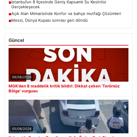
İstanbul’un 8 İlçesinde Geniş Kapsamlı Su Kesintisi
■
Gerçekleşecek
Açık Alan Mimarisinde Konfor ve bahçe mutfağı Çözümleri
■
Messi, Dünya Kupası sonrası geri döndü
■
Güncel
06/08/2026
MGK’den 8 maddelik kritik bildiri: Dikkat çeken ‘Terörsüz
Bölge’ vurgusu
05/08/2026