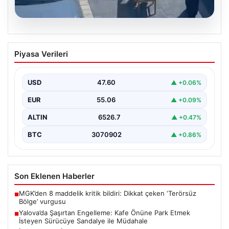
05.08.2026
Yalova’da Şaşırtan Engelleme: Kafe
Piyasa Verileri
Önüne Park Etmek İsteyen Sürücüye
Sandalye ile Müdahale
USD
47.60
▲ +0.06%
Yalova'da yaşanan sıra dışı bir olay, gündeme damgasını
vurdu. Adnan Menderes Mahallesi Ufuk Sokak'ta…
EUR
55.06
▲ +0.09%
ALTIN
6526.7
▲ +0.47%
BTC
3070902
▲ +0.86%
Son Eklenen Haberler
MGK’den 8 maddelik kritik bildiri: Dikkat çeken ‘Terörsüz
■
Bölge’ vurgusu
Yalova’da Şaşırtan Engelleme: Kafe Önüne Park Etmek
■
İsteyen Sürücüye Sandalye ile Müdahale