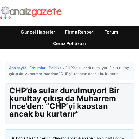
Güncel Haberler
Firma Rehberi
Forum
Çerez Politikası
Ana sayfa
›
Forumlar
›
Politika
›
CHP’de sular durulmuyor! Bir kurultay
çıkışı da Muharrem İnce’den: “CHP’yi kaostan ancak bu kurtarır”
CHP’de sular durulmuyor! Bir
kurultay çıkışı da Muharrem
İnce’den: “CHP’yi kaostan
ancak bu kurtarır”
Bu konu 0 yanıt içerir, 1 izleyen vardır ve en son
1 ay 3 hafta önce