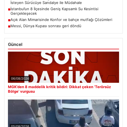
İsteyen Sürücüye Sandalye ile Müdahale
İstanbul’un 8 İlçesinde Geniş Kapsamlı Su Kesintisi
■
Gerçekleşecek
Açık Alan Mimarisinde Konfor ve bahçe mutfağı Çözümleri
■
Messi, Dünya Kupası sonrası geri döndü
■
Güncel
06/08/2026
MGK’den 8 maddelik kritik bildiri: Dikkat çeken ‘Terörsüz
Bölge’ vurgusu
05/08/2026