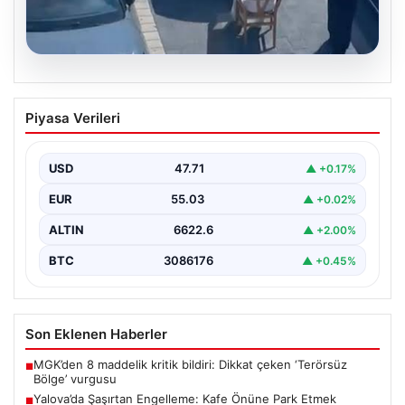
05.08.2026
Yalova’da Şaşırtan Engelleme: Kafe
Piyasa Verileri
Önüne Park Etmek İsteyen Sürücüye
Sandalye ile Müdahale
USD
47.71
▲ +0.17%
Yalova'da yaşanan sıra dışı bir olay, gündeme damgasını
vurdu. Adnan Menderes Mahallesi Ufuk Sokak'ta…
EUR
55.03
▲ +0.02%
ALTIN
6622.6
▲ +2.00%
BTC
3086176
▲ +0.45%
Son Eklenen Haberler
MGK’den 8 maddelik kritik bildiri: Dikkat çeken ‘Terörsüz
■
Bölge’ vurgusu
Yalova’da Şaşırtan Engelleme: Kafe Önüne Park Etmek
■