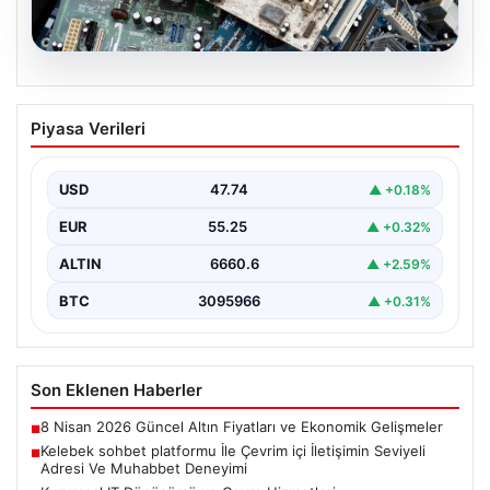
08.08.2026
Kurumsal IT Dönüşümü ve Çevre
Piyasa Verileri
Hizmetleri
Günümüzde değişen teknoloji sayesinde şirketler cihaz
envanterlerini sürekli zamanda yenilemektedir. Bu
USD
47.74
▲ +0.18%
modernizasyon süreçlerinde boşa…
EUR
55.25
▲ +0.32%
ALTIN
6660.6
▲ +2.59%
BTC
3095966
▲ +0.31%
Son Eklenen Haberler
8 Nisan 2026 Güncel Altın Fiyatları ve Ekonomik Gelişmeler
■
Kelebek sohbet platformu İle Çevrim içi İletişimin Seviyeli
■
Adresi Ve Muhabbet Deneyimi