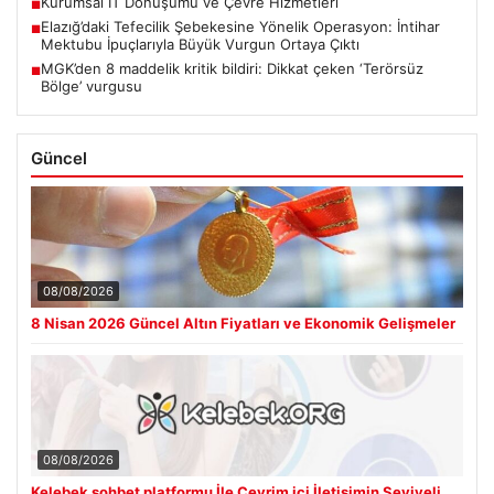
Kurumsal IT Dönüşümü ve Çevre Hizmetleri
■
Elazığ’daki Tefecilik Şebekesine Yönelik Operasyon: İntihar
■
Mektubu İpuçlarıyla Büyük Vurgun Ortaya Çıktı
MGK’den 8 maddelik kritik bildiri: Dikkat çeken ‘Terörsüz
■
Bölge’ vurgusu
Güncel
08/08/2026
8 Nisan 2026 Güncel Altın Fiyatları ve Ekonomik Gelişmeler
08/08/2026
Kelebek sohbet platformu İle Çevrim içi İletişimin Seviyeli