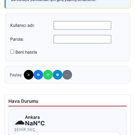
Kullanıcı adı:
Parola:
Beni hatırla
Paylaş:
Hava Durumu
☁
Ankara
NaN°C
ŞEHIR SEÇ