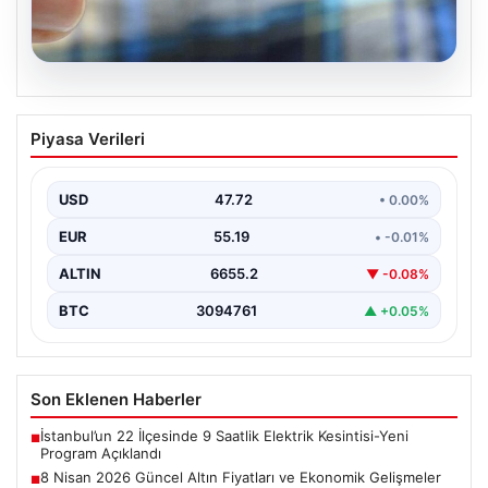
08.08.2026
8 Nisan 2026 Güncel Altın Fiyatları ve
Piyasa Verileri
Ekonomik Gelişmeler
Altın piyasasında yaşanan son gelişmeler, uluslararası
jeopolitik gelişmelerle birlikte ekonomik verilerin de
USD
47.72
• 0.00%
etkisiyle hareketlilik…
EUR
55.19
• -0.01%
ALTIN
6655.2
▼ -0.08%
BTC
3094761
▲ +0.05%
Son Eklenen Haberler
İstanbul’un 22 İlçesinde 9 Saatlik Elektrik Kesintisi-Yeni
■
Program Açıklandı
8 Nisan 2026 Güncel Altın Fiyatları ve Ekonomik Gelişmeler
■