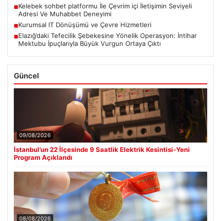
Kelebek sohbet platformu İle Çevrim içi İletişimin Seviyeli
■
Adresi Ve Muhabbet Deneyimi
Kurumsal IT Dönüşümü ve Çevre Hizmetleri
■
Elazığ’daki Tefecilik Şebekesine Yönelik Operasyon: İntihar
■
Mektubu İpuçlarıyla Büyük Vurgun Ortaya Çıktı
Güncel
09/08/2026
İstanbul’un 22 İlçesinde 9 Saatlik Elektrik Kesintisi-Yeni
Program Açıklandı
08/08/2026