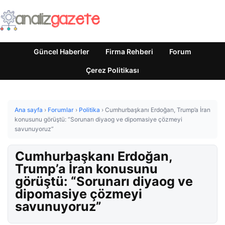
Güncel Haberler
Firma Rehberi
Forum
Çerez Politikası
Ana sayfa
›
Forumlar
›
Politika
›
Cumhurbaşkanı Erdoğan, Trump’a İran
konusunu görüştü: “Sorunarı diyaog ve dipomasiye çözmeyi
savunuyoruz”
Cumhurbaşkanı Erdoğan,
Trump’a İran konusunu
görüştü: “Sorunarı diyaog ve
dipomasiye çözmeyi
savunuyoruz”