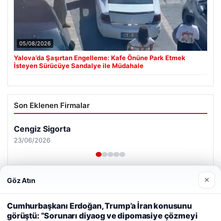
05/08/2026
Yalova’da Şaşırtan Engelleme: Kafe Önüne Park Etmek
İsteyen Sürücüye Sandalye ile Müdahale
Son Eklenen Firmalar
Cengiz Sigorta
23/06/2026
×
Göz Atın
Web sitemizi nasıl kullandığınızı daha iyi anlayabilmek,
deneyiminizi kişiselleştirmek ve geliştirmek amacıyla çerezler
Cumhurbaşkanı Erdoğan, Trump’a İran konusunu
kullanıyoruz.
Çerez Politikamız
görüştü: “Sorunarı diyaog ve dipomasiye çözmeyi
© 2026 Analiz Gazete – Güncel Haberler