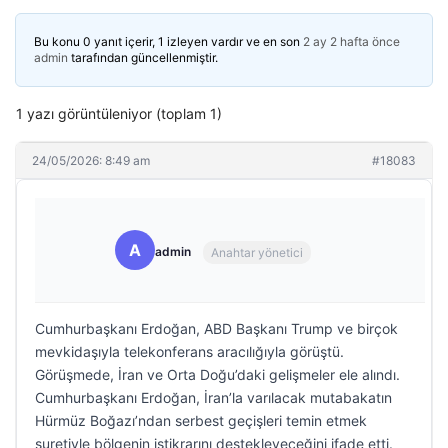
Bu konu 0 yanıt içerir, 1 izleyen vardır ve en son
2 ay 2 hafta önce
admin
tarafından güncellenmiştir.
1 yazı görüntüleniyor (toplam 1)
24/05/2026: 8:49 am
#18083
A
admin
Anahtar yönetici
Cumhurbaşkanı Erdoğan, ABD Başkanı Trump ve birçok
mevkidaşıyla telekonferans aracılığıyla görüştü.
Görüşmede, İran ve Orta Doğu’daki gelişmeler ele alındı.
Cumhurbaşkanı Erdoğan, İran’la varılacak mutabakatın
Hürmüz Boğazı’ndan serbest geçişleri temin etmek
suretiyle bölgenin istikrarını destekleyeceğini ifade etti.