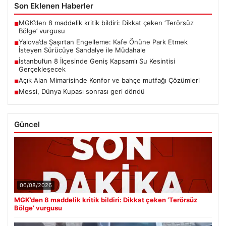
Son Eklenen Haberler
MGK’den 8 maddelik kritik bildiri: Dikkat çeken ‘Terörsüz
■
Bölge’ vurgusu
Yalova’da Şaşırtan Engelleme: Kafe Önüne Park Etmek
■
İsteyen Sürücüye Sandalye ile Müdahale
İstanbul’un 8 İlçesinde Geniş Kapsamlı Su Kesintisi
■
Gerçekleşecek
Açık Alan Mimarisinde Konfor ve bahçe mutfağı Çözümleri
■
Messi, Dünya Kupası sonrası geri döndü
■
Güncel
06/08/2026
MGK’den 8 maddelik kritik bildiri: Dikkat çeken ‘Terörsüz
Bölge’ vurgusu