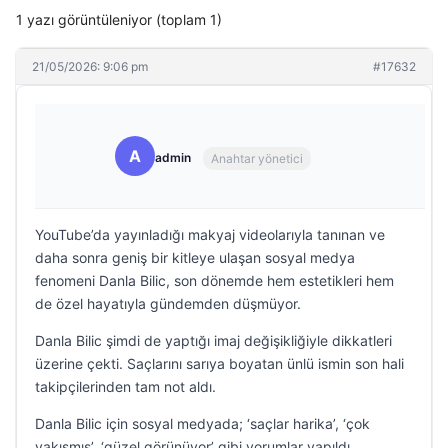
1 yazı görüntüleniyor (toplam 1)
21/05/2026: 9:06 pm
#17632
A
admin
Anahtar yönetici
YouTube’da yayınladığı makyaj videolarıyla tanınan ve
daha sonra geniş bir kitleye ulaşan sosyal medya
fenomeni Danla Bilic, son dönemde hem estetikleri hem
de özel hayatıyla gündemden düşmüyor.
Danla Bilic şimdi de yaptığı imaj değişikliğiyle dikkatleri
üzerine çekti. Saçlarını sarıya boyatan ünlü ismin son hali
takipçilerinden tam not aldı.
Danla Bilic için sosyal medyada; ‘saçlar harika’, ‘çok
yakışmış’, ‘güzel görünüyor’ gibi yorumlar yapıldı.