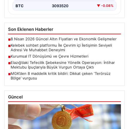
BTC
3093520
▼ -0.08%
Son Eklenen Haberler
8 Nisan 2026 Güncel Altın Fiyatları ve Ekonomik Gelişmeler
■
Kelebek sohbet platformu İle Çevrim içi İletişimin Seviyeli
■
Adresi Ve Muhabbet Deneyimi
Kurumsal IT Dönüşümü ve Çevre Hizmetleri
■
Elazığ’daki Tefecilik Şebekesine Yönelik Operasyon: İntihar
■
Mektubu İpuçlarıyla Büyük Vurgun Ortaya Çıktı
MGK’den 8 maddelik kritik bildiri: Dikkat çeken ‘Terörsüz
■
Bölge’ vurgusu
Güncel