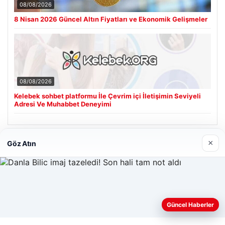
08/08/2026
8 Nisan 2026 Güncel Altın Fiyatları ve Ekonomik Gelişmeler
08/08/2026
Kelebek sohbet platformu İle Çevrim içi İletişimin Seviyeli
Adresi Ve Muhabbet Deneyimi
×
Göz Atın
Son Eklenen Firmalar
Cengiz Sigorta
23/06/2026
Web sitemizi nasıl kullandığınızı daha iyi anlayabilmek,
deneyiminizi kişiselleştirmek ve geliştirmek amacıyla çerezler
Güncel Haberler
kullanıyoruz.
Çerez Politikamız