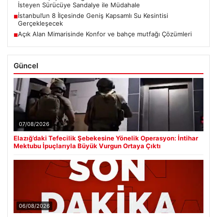
İsteyen Sürücüye Sandalye ile Müdahale
İstanbul’un 8 İlçesinde Geniş Kapsamlı Su Kesintisi
■
Gerçekleşecek
Açık Alan Mimarisinde Konfor ve bahçe mutfağı Çözümleri
■
Güncel
07/08/2026
Elazığ’daki Tefecilik Şebekesine Yönelik Operasyon: İntihar
Mektubu İpuçlarıyla Büyük Vurgun Ortaya Çıktı
06/08/2026