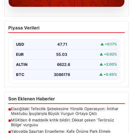
06.08.2026
MGK’den 8 maddelik kritik bildiri: Dikkat
Piyasa Verileri
çeken ‘Terörsüz Bölge’ vurgusu
USD
47.71
▲ +0.17%
EUR
55.03
▲ +0.02%
ALTIN
6622.6
▲ +2.00%
BTC
3086176
▲ +0.45%
Son Eklenen Haberler
Elazığ’daki Tefecilik Şebekesine Yönelik Operasyon: İntihar
■
Mektubu İpuçlarıyla Büyük Vurgun Ortaya Çıktı
MGK’den 8 maddelik kritik bildiri: Dikkat çeken ‘Terörsüz
■
Bölge’ vurgusu
Yalova’da Şaşırtan Engelleme: Kafe Önüne Park Etmek
■