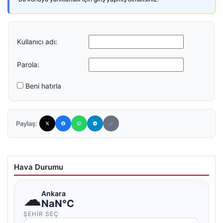
Kullanıcı adı:
Parola:
Beni hatırla
Paylaş:
Hava Durumu
☁
Ankara
NaN°C
ŞEHIR SEÇ