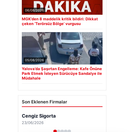
06/08/2026
MGK’den 8 maddelik kritik bildiri: Dikkat
çeken ‘Terörsüz Bölge’ vurgusu
05/08/2026
Yalova’da Şaşırtan Engelleme: Kafe Önüne
Park Etmek İsteyen Sürücüye Sandalye ile
Müdahale
Son Eklenen Firmalar
Cengiz Sigorta
23/06/2026