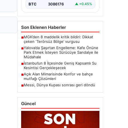
BTC
3086176
▲ +0.45%
Son Eklenen Haberler
MGK’den 8 maddelik kritik bildiri: Dikkat
■
çeken ‘Terörsüz Bölge’ vurgusu
Yalova’da Şaşırtan Engelleme: Kafe Önüne
■
Park Etmek İsteyen Sürücüye Sandalye ile
Müdahale
İstanbul’un 8 İlçesinde Geniş Kapsamlı Su
■
Kesintisi Gerçekleşecek
Açık Alan Mimarisinde Konfor ve bahçe
■
mutfağı Çözümleri
Messi, Dünya Kupası sonrası geri döndü
■
Güncel