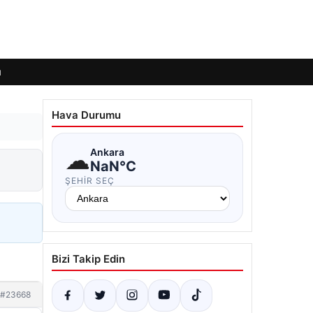
ı
Hava Durumu
☁
Ankara
NaN°C
ŞEHIR SEÇ
Bizi Takip Edin
#23668