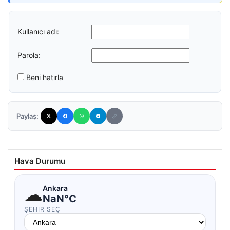
Kullanıcı adı:
Parola:
Beni hatırla
Paylaş:
Hava Durumu
☁
Ankara
NaN°C
ŞEHIR SEÇ