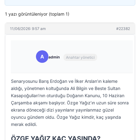
1 yazı görüntüleniyor (toplam 1)
11/06/2026: 9:57 am
#22382
A
admin
Anahtar yönetici
Senaryosunu Barış Erdoğan ve İlker Arslan’ın kaleme
aldığı, yönetmen koltuğunda Ali Bilgin ve Beste Sultan
Kasapoğulları’nın oturduğu Doğanın Kanunu, 10 Haziran
Çarşamba akşamı başlıyor. Özge Yağız’ın uzun süre sonra
ekrana döneceği dizi yayınlanır yayınlanmaz güzel
oyuncu gündem oldu. Özge Yağız kimdir, kaç yaşında
merak edildi.
ÖZGE YAĞIZ KAÇ YAŞINDA?