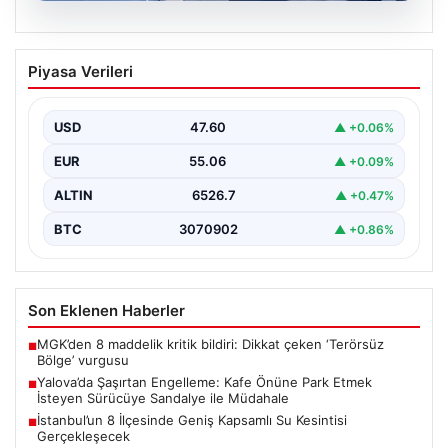
05.08.2026
Yalova’da Şaşırtan Engelleme: Kafe
Piyasa Verileri
Önüne Park Etmek İsteyen Sürücüye
Sandalye ile Müdahale
USD
47.60
▲ +0.06%
Yalova'da yaşanan sıra dışı bir olay, gündeme damgasını
vurdu. Adnan Menderes Mahallesi Ufuk Sokak'ta…
EUR
55.06
▲ +0.09%
ALTIN
6526.7
▲ +0.47%
BTC
3070902
▲ +0.86%
Son Eklenen Haberler
MGK’den 8 maddelik kritik bildiri: Dikkat çeken ‘Terörsüz
■
Bölge’ vurgusu
Yalova’da Şaşırtan Engelleme: Kafe Önüne Park Etmek
■
İsteyen Sürücüye Sandalye ile Müdahale
İstanbul’un 8 İlçesinde Geniş Kapsamlı Su Kesintisi
■
Gerçekleşecek