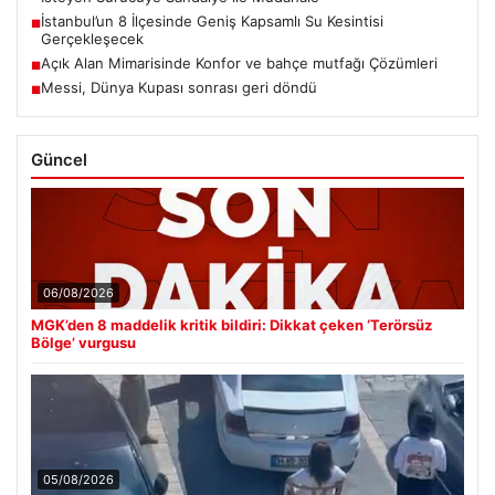
İstanbul’un 8 İlçesinde Geniş Kapsamlı Su Kesintisi
■
Gerçekleşecek
Açık Alan Mimarisinde Konfor ve bahçe mutfağı Çözümleri
■
Messi, Dünya Kupası sonrası geri döndü
■
Güncel
06/08/2026
MGK’den 8 maddelik kritik bildiri: Dikkat çeken ‘Terörsüz
Bölge’ vurgusu
05/08/2026