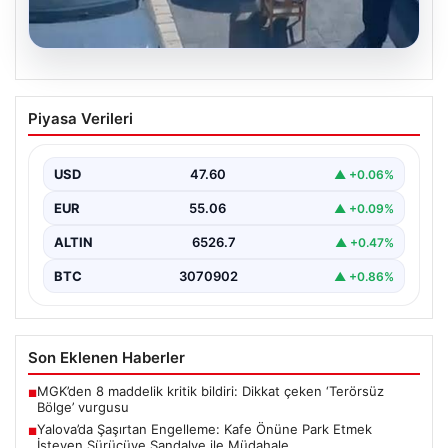
05.08.2026
Yalova’da Şaşırtan Engelleme: Kafe
Piyasa Verileri
Önüne Park Etmek İsteyen Sürücüye
Sandalye ile Müdahale
USD
47.60
▲ +0.06%
Yalova'da yaşanan sıra dışı bir olay, gündeme damgasını
vurdu. Adnan Menderes Mahallesi Ufuk Sokak'ta…
EUR
55.06
▲ +0.09%
ALTIN
6526.7
▲ +0.47%
BTC
3070902
▲ +0.86%
Son Eklenen Haberler
MGK’den 8 maddelik kritik bildiri: Dikkat çeken ‘Terörsüz
■
Bölge’ vurgusu
Yalova’da Şaşırtan Engelleme: Kafe Önüne Park Etmek
■
İsteyen Sürücüye Sandalye ile Müdahale