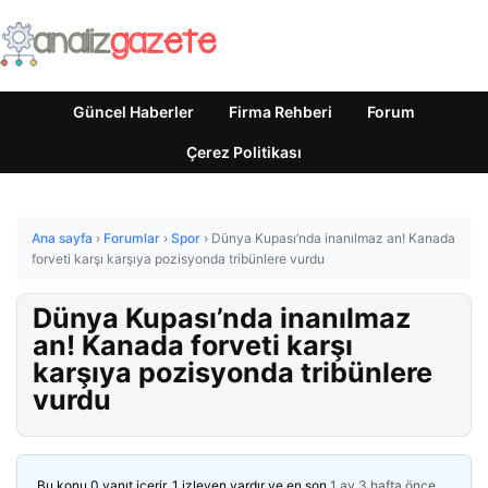
Güncel Haberler
Firma Rehberi
Forum
Çerez Politikası
Ana sayfa
›
Forumlar
›
Spor
›
Dünya Kupası’nda inanılmaz an! Kanada
forveti karşı karşıya pozisyonda tribünlere vurdu
Dünya Kupası’nda inanılmaz
an! Kanada forveti karşı
karşıya pozisyonda tribünlere
vurdu
Bu konu 0 yanıt içerir, 1 izleyen vardır ve en son
1 ay 3 hafta önce