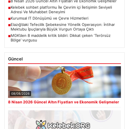
8 Nisan 2026 Güncel Altın Fiyatları ve Ekonomik Gelişmeler
■
Kelebek sohbet platformu İle Çevrim içi İletişimin Seviyeli
■
Adresi Ve Muhabbet Deneyimi
Kurumsal IT Dönüşümü ve Çevre Hizmetleri
■
Elazığ’daki Tefecilik Şebekesine Yönelik Operasyon: İntihar
■
Mektubu İpuçlarıyla Büyük Vurgun Ortaya Çıktı
MGK’den 8 maddelik kritik bildiri: Dikkat çeken ‘Terörsüz
■
Bölge’ vurgusu
Güncel
08/08/2026
8 Nisan 2026 Güncel Altın Fiyatları ve Ekonomik Gelişmeler