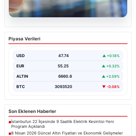
08.08.2026
8 Nisan 2026 Güncel Altın Fiyatları ve
Piyasa Verileri
Ekonomik Gelişmeler
Altın piyasasında yaşanan son gelişmeler, uluslararası
jeopolitik gelişmelerle birlikte ekonomik verilerin de
USD
47.74
▲ +0.18%
etkisiyle hareketlilik…
EUR
55.25
▲ +0.32%
ALTIN
6660.6
▲ +2.59%
BTC
3093520
▼ -0.08%
Son Eklenen Haberler
İstanbul’un 22 İlçesinde 9 Saatlik Elektrik Kesintisi-Yeni
■
Program Açıklandı
8 Nisan 2026 Güncel Altın Fiyatları ve Ekonomik Gelişmeler
■