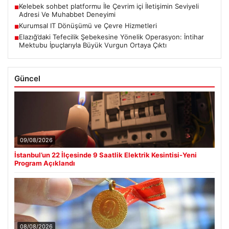
Kelebek sohbet platformu İle Çevrim içi İletişimin Seviyeli
■
Adresi Ve Muhabbet Deneyimi
Kurumsal IT Dönüşümü ve Çevre Hizmetleri
■
Elazığ’daki Tefecilik Şebekesine Yönelik Operasyon: İntihar
■
Mektubu İpuçlarıyla Büyük Vurgun Ortaya Çıktı
Güncel
09/08/2026
İstanbul’un 22 İlçesinde 9 Saatlik Elektrik Kesintisi-Yeni
Program Açıklandı
08/08/2026