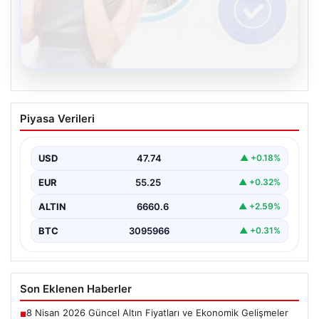
08.08.2026
Kelebek sohbet platformu İle Çevrim içi
Piyasa Verileri
İletişimin Seviyeli Adresi Ve Muhabbet
Deneyimi
USD
47.74
▲ +0.18%
İnternet ortamında insanların seviyeli bir şekilde irtibat
kurması ciddi bir değer taşımaktadır. Günümüzde
EUR
55.25
▲ +0.32%
çeşitli…
ALTIN
6660.6
▲ +2.59%
BTC
3095966
▲ +0.31%
Son Eklenen Haberler
8 Nisan 2026 Güncel Altın Fiyatları ve Ekonomik Gelişmeler
■