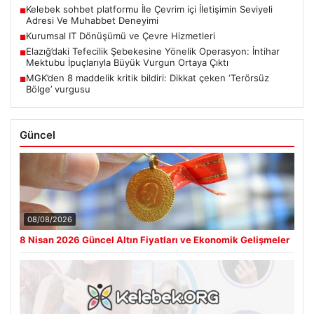
Kelebek sohbet platformu İle Çevrim içi İletişimin Seviyeli
■
Adresi Ve Muhabbet Deneyimi
Kurumsal IT Dönüşümü ve Çevre Hizmetleri
■
Elazığ’daki Tefecilik Şebekesine Yönelik Operasyon: İntihar
■
Mektubu İpuçlarıyla Büyük Vurgun Ortaya Çıktı
MGK’den 8 maddelik kritik bildiri: Dikkat çeken ‘Terörsüz
■
Bölge’ vurgusu
Güncel
08/08/2026
8 Nisan 2026 Güncel Altın Fiyatları ve Ekonomik Gelişmeler