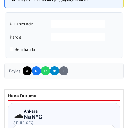
Kullanıcı adı:
Parola:
Beni hatırla
Paylaş:
Hava Durumu
☁
Ankara
NaN°C
ŞEHIR SEÇ