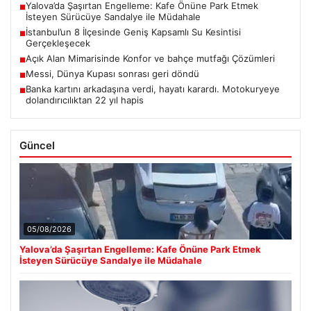
Yalova’da Şaşırtan Engelleme: Kafe Önüne Park Etmek
■
İsteyen Sürücüye Sandalye ile Müdahale
İstanbul’un 8 İlçesinde Geniş Kapsamlı Su Kesintisi
■
Gerçekleşecek
Açık Alan Mimarisinde Konfor ve bahçe mutfağı Çözümleri
■
Messi, Dünya Kupası sonrası geri döndü
■
Banka kartını arkadaşına verdi, hayatı karardı. Motokuryeye
■
dolandırıcılıktan 22 yıl hapis
Güncel
05/08/2026
Yalova’da Şaşırtan Engelleme: Kafe Önüne Park Etmek
İsteyen Sürücüye Sandalye ile Müdahale