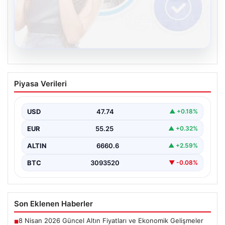
08.08.2026
Kelebek sohbet platformu İle Çevrim içi
Piyasa Verileri
İletişimin Seviyeli Adresi Ve Muhabbet
Deneyimi
USD
47.74
▲ +0.18%
İnternet ortamında insanların seviyeli bir şekilde irtibat
kurması ciddi bir değer taşımaktadır. Günümüzde
EUR
55.25
▲ +0.32%
çeşitli…
ALTIN
6660.6
▲ +2.59%
BTC
3093520
▼ -0.08%
Son Eklenen Haberler
8 Nisan 2026 Güncel Altın Fiyatları ve Ekonomik Gelişmeler
■