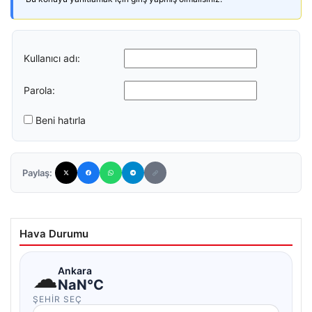
Kullanıcı adı:
Parola:
Beni hatırla
Paylaş:
Hava Durumu
☁
Ankara
NaN°C
ŞEHIR SEÇ