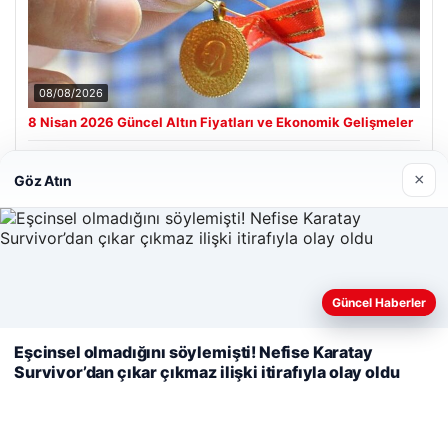
08/08/2026
8 Nisan 2026 Güncel Altın Fiyatları ve Ekonomik Gelişmeler
×
Göz Atın
Son Eklenen Firmalar
Hastaş Beton
26/05/2026
Web sitemizi nasıl kullandığınızı daha iyi anlayabilmek,
Güncel Haberler
deneyiminizi kişiselleştirmek ve geliştirmek amacıyla çerezler
kullanıyoruz.
Çerez Politikamız
Eşcinsel olmadığını söylemişti! Nefise Karatay
Survivor’dan çıkar çıkmaz ilişki itirafıyla olay oldu
Reddet
Kabul Et
© 2026 Analiz Gazete – Güncel Haberler