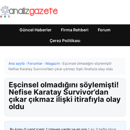
Güncel Haberler
Firma Rehberi
Forum
Çerez Politikası
Ana sayfa
›
Forumlar
›
Magazin
›
Eşcinsel olmadığını söylemişti!
Nefise Karatay Survivor’dan çıkar çıkmaz ilişki itirafıyla olay oldu
Eşcinsel olmadığını söylemişti!
Nefise Karatay Survivor’dan
çıkar çıkmaz ilişki itirafıyla olay
oldu
Bu konu 0 yanıt içerir, 1 izleyen vardır ve en son
1 ay 3 hafta önce