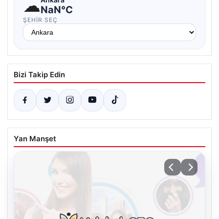
☁
NaN°C
ŞEHIR SEÇ
Bizi Takip Edin
Yan Manşet