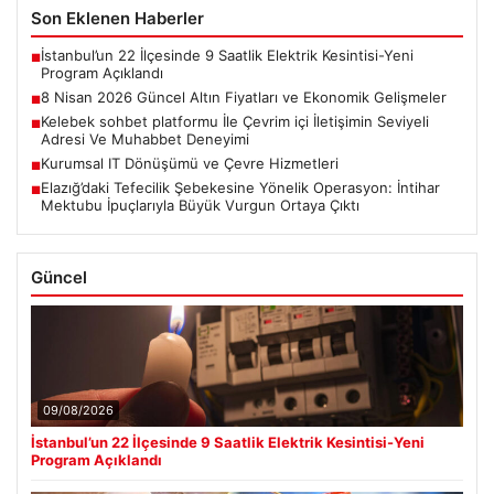
Son Eklenen Haberler
İstanbul’un 22 İlçesinde 9 Saatlik Elektrik Kesintisi-Yeni
■
Program Açıklandı
8 Nisan 2026 Güncel Altın Fiyatları ve Ekonomik Gelişmeler
■
Kelebek sohbet platformu İle Çevrim içi İletişimin Seviyeli
■
Adresi Ve Muhabbet Deneyimi
Kurumsal IT Dönüşümü ve Çevre Hizmetleri
■
Elazığ’daki Tefecilik Şebekesine Yönelik Operasyon: İntihar
■
Mektubu İpuçlarıyla Büyük Vurgun Ortaya Çıktı
Güncel
09/08/2026
İstanbul’un 22 İlçesinde 9 Saatlik Elektrik Kesintisi-Yeni
Program Açıklandı