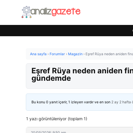
Ana sayfa
›
Forumlar
›
Magazin
›
Eşref Rüya neden aniden fin
Eşref Rüya neden aniden fin
gündemde
Bu konu 0 yanıt içerir, 1 izleyen vardır ve en son
2 ay 2 hafta
1 yazı görüntüleniyor (toplam 1)
20/05/2026: 9:50 am