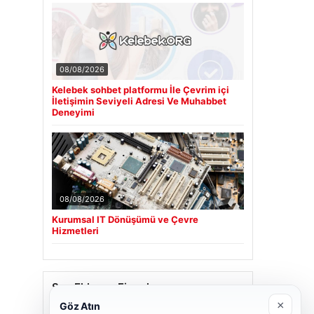
08/08/2026
Kelebek sohbet platformu İle Çevrim içi
İletişimin Seviyeli Adresi Ve Muhabbet
Deneyimi
08/08/2026
Kurumsal IT Dönüşümü ve Çevre
Hizmetleri
Son Eklenen Firmalar
×
Göz Atın