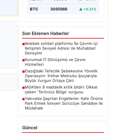
BTC
3095966
▲ +0.31%
Son Eklenen Haberler
Kelebek sohbet platformu İle Çevrim içi
■
İletişimin Seviyeli Adresi Ve Muhabbet
Deneyimi
Kurumsal IT Dönüşümü ve Çevre
■
Hizmetleri
Elazığ’daki Tefecilik Şebekesine Yönelik
■
Operasyon: İntihar Mektubu İpuçlarıyla
Büyük Vurgun Ortaya Çıktı
MGK’den 8 maddelik kritik bildiri: Dikkat
■
çeken ‘Terörsüz Bölge’ vurgusu
Yalova’da Şaşırtan Engelleme: Kafe Önüne
■
Park Etmek İsteyen Sürücüye Sandalye ile
Müdahale
Güncel