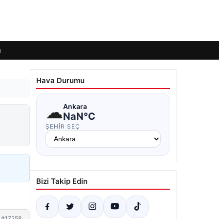
ı
Hava Durumu
☁
Ankara
NaN°C
ŞEHIR SEÇ
Bizi Takip Edin
#17258