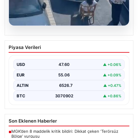
05.08.2026
Yalova’da Şaşırtan Engelleme: Kafe
Piyasa Verileri
Önüne Park Etmek İsteyen Sürücüye
Sandalye ile Müdahale
USD
47.60
▲ +0.06%
Yalova'da yaşanan sıra dışı bir olay, gündeme damgasını
vurdu. Adnan Menderes Mahallesi Ufuk Sokak'ta…
EUR
55.06
▲ +0.09%
ALTIN
6526.7
▲ +0.47%
BTC
3070902
▲ +0.86%
Son Eklenen Haberler
MGK’den 8 maddelik kritik bildiri: Dikkat çeken ‘Terörsüz
■
Bölge’ vurgusu