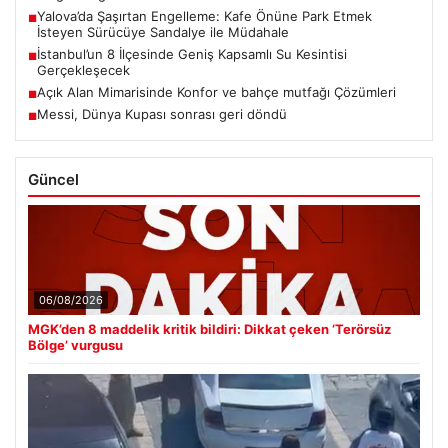
Yalova’da Şaşırtan Engelleme: Kafe Önüne Park Etmek
■
İsteyen Sürücüye Sandalye ile Müdahale
İstanbul’un 8 İlçesinde Geniş Kapsamlı Su Kesintisi
■
Gerçekleşecek
Açık Alan Mimarisinde Konfor ve bahçe mutfağı Çözümleri
■
Messi, Dünya Kupası sonrası geri döndü
■
Güncel
06/08/2026
MGK’den 8 maddelik kritik bildiri: Dikkat çeken ‘Terörsüz
Bölge’ vurgusu