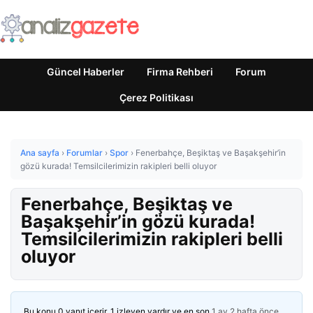
Güncel Haberler
Firma Rehberi
Forum
Çerez Politikası
Ana sayfa
›
Forumlar
›
Spor
›
Fenerbahçe, Beşiktaş ve Başakşehir’in
gözü kurada! Temsilcilerimizin rakipleri belli oluyor
Fenerbahçe, Beşiktaş ve
Başakşehir’in gözü kurada!
Temsilcilerimizin rakipleri belli
oluyor
Bu konu 0 yanıt içerir, 1 izleyen vardır ve en son
1 ay 2 hafta önce